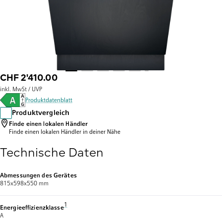
CHF 2'410.00
inkl. MwSt / UVP
Produktdatenblatt
Produktvergleich
Finde einen lokalen Händler
Finde einen lokalen Händler
in deiner Nähe
Technische Daten
Abmessungen des Gerätes
815x598x550 mm
Fussnote 1: auf einer Energieeffizienzklassen-Skala von A bis 
1
Energieeffizienzklasse
A