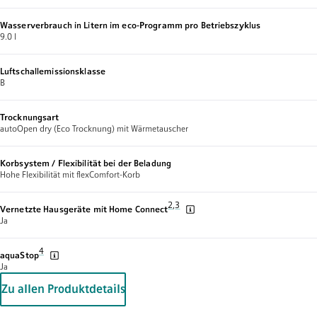
Wasserverbrauch in Litern im eco-Programm pro Betriebszyklus
9.0 l
Luftschallemissionsklasse
B
Trocknungsart
autoOpen dry (Eco Trocknung) mit Wärmetauscher
Korbsystem / Flexibilität bei der Beladung
Hohe Flexibilität mit flexComfort-Korb
Fussnote 2: Wir stellen von Zeit zu Zei
2
,
,
Fussnote 3: Einige der gezeigten Fu
3
Vernetzte Hausgeräte mit Home Connect
Ja
Fussnote 4: Garantiebedingungen findest du unter https://www.siemens-
4
aquaStop
Ja
Zu allen Produktdetails