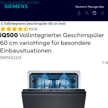
Zum Hauptinhalt springen
Siemens Hausgeräte
Vollintegrierte Geschirrspüler 60 cm breit
4.5 (2)
iQ500
Vollintegrierter Geschirrspüler
60 cm varioHinge für besondere
Einbausituationen
SN95EX22CE
1
/
0