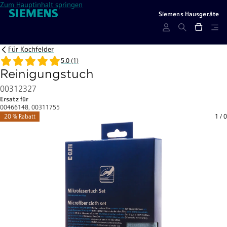
Zum Hauptinhalt springen
Siemens Hausgeräte
Für Kochfelder
5.0 (1)
Reinigungstuch
00312327
Ersatz für
00466148, 00311755
20 % Rabatt
1
/
0