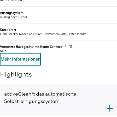
Auszugssystem
Auszug nachrüstbar
Steckerart
Ohne Stecker (Anschluss durch Elektrofachkraft), Festanschluss
Fußnote 1: Wir stellen von Zeit zu Zeit
1
,
,
Fußnote 2: Einige der gezeigten Fun
2
Vernetzte Hausgeräte mit Home Connect
Nein
Mehr Informationen
Highlights
activeClean®: das automatische
Selbstreinigungssystem.