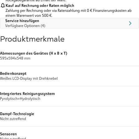
Rückgabegarantie ab Erhalt der Ware.
Kauf auf Rechnung oder Raten möglich
Zahlung per Rechnung oder via Ratenzahlung mit 0 € Finanzierungskosten ab
einem Warenwert von 500 €.
Service hinzufügen
Verfügbare Optionen (4)
Produktmerkmale
Abmessungen des Gerätes (H x B x T)
595x594x548 mm
Bedienkonzept
Weißes LCD-Display mit Drehknebel
Integriertes Reinigungssystem
Pyrolytisch+Hydrolytisch
Dampf-Technologie
Nicht zutreffend
Sensoren
Nicht zutreffend