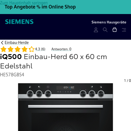
Zum Hauptinhalt springen
Top Angebote % im Online Shop
10
Siemens Hausgeräte
Einbau-Herde
4.3 (6)
Antworten: 0
iQ500
Einbau-Herd 60 x 60 cm
Edelstahl
HE578GBS4
1
/
0