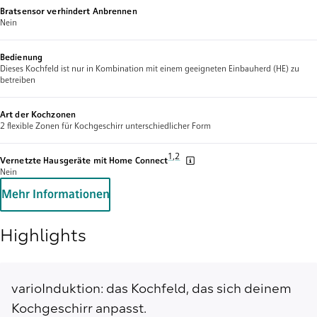
Bratsensor verhindert Anbrennen
Nein
Bedienung
Dieses Kochfeld ist nur in Kombination mit einem geeigneten Einbauherd (HE) zu
betreiben
Art der Kochzonen
2 flexible Zonen für Kochgeschirr unterschiedlicher Form
Fußnote 1: Wir stellen von Zeit zu Zeit
1
,
,
Fußnote 2: Einige der gezeigten Fun
2
Vernetzte Hausgeräte mit Home Connect
Nein
Mehr Informationen
Highlights
varioInduktion: das Kochfeld, das sich deinem
Kochgeschirr anpasst.