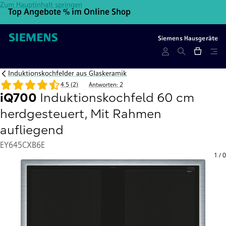
Zum Hauptinhalt springen
Top Angebote % im Online Shop
10
Siemens Hausgeräte
Induktionskochfelder aus Glaskeramik
4.5 (2)
Antworten: 2
iQ700
Induktionskochfeld 60 cm
herdgesteuert, Mit Rahmen
aufliegend
EY645CXB6E
1
/
0