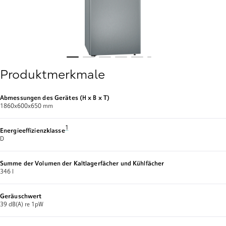
Produktmerkmale
Abmessungen des Gerätes (H x B x T)
1860x600x650 mm
Fußnote 1: Auf einer Energieeffizienzklassen-Skala von A bis 
1
Energieeffizienzklasse
D
Summe der Volumen der Kaltlagerfächer und Kühlfächer
346 l
Geräuschwert
39 dB(A) re 1pW