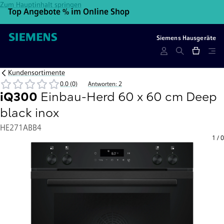
Zum Hauptinhalt springen
Top Angebote % im Online Shop
10
Siemens Hausgeräte
Kundensortimente
0.0 (0)
Antworten: 2
iQ300
Einbau-Herd 60 x 60 cm Deep
black inox
HE271ABB4
1
/
0