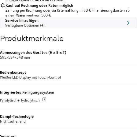
Rückgabegarantie ab Erhalt der Ware.
Kauf auf Rechnung oder Raten möglich
Zahlung per Rechnung oder via Ratenzahlung mit 0 € Finanzierungskosten ab
einem Warenwert von 500 €.
Service hinzufügen
Verfügbare Optionen (4)
Produktmerkmale
Abmessungen des Gerätes (H x B x T)
595x594x548 mm
Bedienkonzept
Weißes LED Display mit Touch-Control
Integriertes Reinigungssystem
Pyrolytisch+Hydrolytisch
Dampf-Technologie
Nicht zutreffend
Sensoren