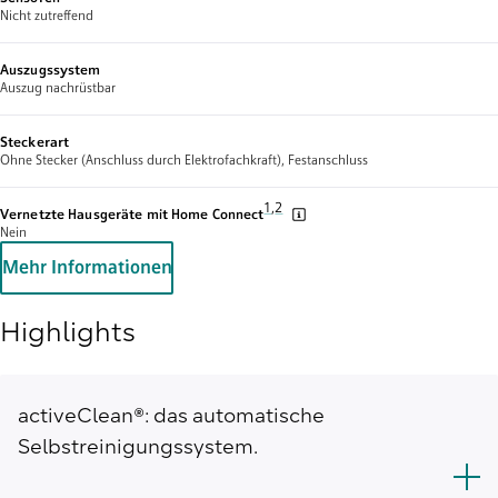
Nicht zutreffend
Auszugssystem
Auszug nachrüstbar
Steckerart
Ohne Stecker (Anschluss durch Elektrofachkraft), Festanschluss
Fußnote 1: Wir stellen von Zeit zu Zeit
1
,
,
Fußnote 2: Einige der gezeigten Fun
2
Vernetzte Hausgeräte mit Home Connect
Nein
Mehr Informationen
Highlights
activeClean®: das automatische
Selbstreinigungssystem.