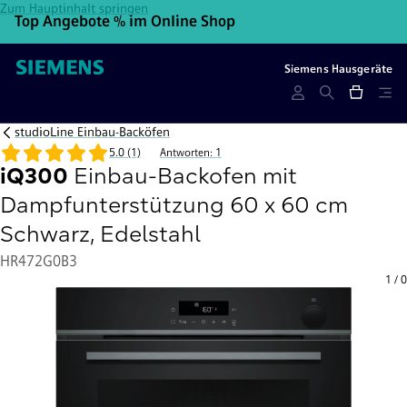
Zum Hauptinhalt springen
Top Angebote % im Online Shop
10
Siemens Hausgeräte
studioLine Einbau-Backöfen
5.0 (1)
Antworten: 1
iQ300
Einbau-Backofen mit
Dampfunterstützung 60 x 60 cm
Schwarz, Edelstahl
HR472G0B3
1
/
0