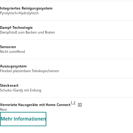
Integriertes Reinigungssystem
Pyrolytisch+Hydrolytisch
Dampf-Technologie
Dampfstoß zum Backen und Braten
Sensoren
Nicht zutreffend
Auszugssystem
Flexibel platzierbare Teleskopschienen
Steckerart
Schuko-/Gardy mit Erdung
Fußnote 1: Wir stellen von Zeit zu Zeit
1
,
,
Fußnote 2: Einige der gezeigten Fun
2
Vernetzte Hausgeräte mit Home Connect
Nein
Mehr Informationen