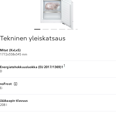
Tekninen yleiskatsaus
Mitat (KxLxS)
1772x558x545 mm
Alaviite 1: Energialuokitus asteikolla A 
1
Energiatehokkuusluokka (EU 2017/1369)1​
D
noFrost
Ei
Jääkaapin tilavuus
208 l