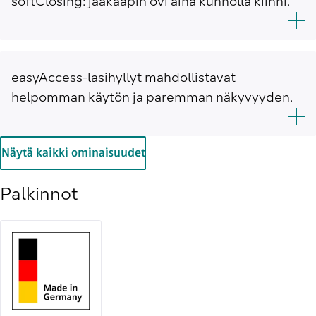
softClosing: jääkaapin ovi aina kunnolla kiinni.
easyAccess-lasihyllyt mahdollistavat
helpomman käytön ja paremman näkyvyyden.
Näytä kaikki ominaisuudet
Palkinnot