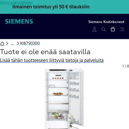
Siirry pääsisältöön
Ilmainen toimitus yli 50 € tilauksiin
Ota y
Siemens Kodinkoneet
...
KI87SEDD0
Tuote ei ole enää saatavilla
Lisää tähän tuotteeseen liittyviä tietoja ja palveluita
1
/
0