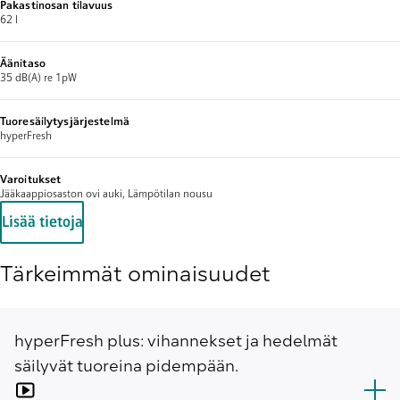
Pakastinosan tilavuus
62 l
Äänitaso
35 dB(A) re 1pW
Tuoresäilytysjärjestelmä
hyperFresh
Varoitukset
Jääkaappiosaston ovi auki, Lämpötilan nousu
Lisää tietoja
Tärkeimmät ominaisuudet
hyperFresh plus: vihannekset ja hedelmät
säilyvät tuoreina pidempään.