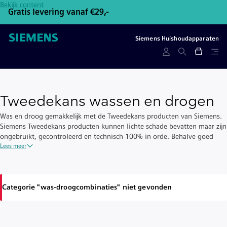
Bekijk content
Gratis levering vanaf €29,-
Gr
Siemens Huishoudapparaten
Tweedekans wassen en drogen
Was en droog gemakkelijk met de Tweedekans producten van Siemens.
Siemens Tweedekans producten kunnen lichte schade bevatten maar zijn
ongebruikt, gecontroleerd en technisch 100% in orde. Behalve goed
voor de portemonnee dragen Tweedekans producten ook bij aan een
Lees meer
duurzame levenscyclus.
Categorie "was-droogcombinaties" niet gevonden