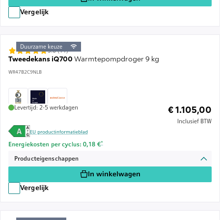
Vergelijk
Duurzame keuze
5.0 (11)
Tweedekans iQ700
Warmtepompdroger 9 kg
WR47B2C9NLB
Levertijd: 2-5 werkdagen
€ 1.105,00
Inclusief BTW
EU productinformatieblad
Voetnoot *: Schatting op basis van een energieprijs van 
*
Energiekosten per cyclus: 0,18 €
Producteigenschappen
In winkelwagen
Vergelijk