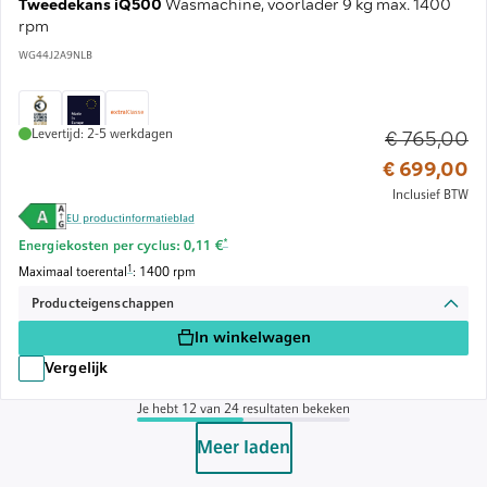
Tweedekans iQ500
Wasmachine, voorlader 9 kg max. 1400
rpm
WG44J2A9NLB
Levertijd: 2-5 werkdagen
€ 765,00
Ou
€ 699,00
Inclusief BTW
EU productinformatieblad
Voetnoot *: Schatting op basis van een energieprijs van 
*
Energiekosten per cyclus: 0,11 €
Voetnoot 1: De maximale centrifugesnelheid wordt automatisch verlaagd bij disbala
1
Maximaal toerental
: 1400 rpm
Producteigenschappen
In winkelwagen
Vergelijk
Je hebt 12 van 24 resultaten bekeken
Meer laden