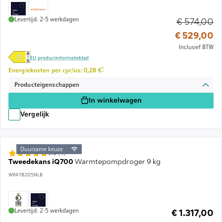
Levertijd: 2-5 werkdagen
€ 574,00
Ou
€ 529,00
Inclusief BTW
EU productinformatieblad
Voetnoot *: Schatting op basis van een energieprijs van 
*
Energiekosten per cyclus: 0,28 €
Producteigenschappen
In winkelwagen
Vergelijk
Duurzame keuze
5.0 (4)
Tweedekans iQ700
Warmtepompdroger 9 kg
WR47B2D5NLB
Levertijd: 2-5 werkdagen
€ 1.317,00