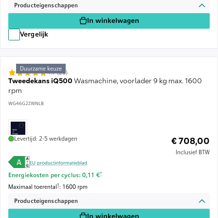
Producteigenschappen
In winkelwagen
Vergelijk
Duurzame keuze
4.7 (26)
Tweedekans iQ500
Wasmachine, voorlader 9 kg max. 1600
rpm
WG46G2ZWNLB
Levertijd: 2-5 werkdagen
€ 708,00
Inclusief BTW
EU productinformatieblad
Voetnoot *: Schatting op basis van een energieprijs van 
*
Energiekosten per cyclus: 0,11 €
Voetnoot 1: De maximale centrifugesnelheid wordt automatisch verlaagd bij disbala
1
Maximaal toerental
: 1600 rpm
Producteigenschappen
In winkelwagen