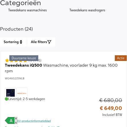
Categorieën
Tweedekans wasmachines
Tweedekans wasdrogers
Producten (24)
Sortering
Alle filters
Duurzame keuze
Actie
4.9 (116)
Tweedekans iQ500
Wasmachine, voorlader 9 kg max. 1600
rpm
WG46G2ZSNLB
Levertijd: 2-5 werkdagen
€ 680,00
Ou
€ 649,00
Inclusief BTW
EU productinformatieblad