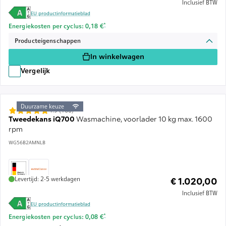
Inclusief BTW
EU productinformatieblad
Voetnoot *: Schatting op basis van een energieprijs van 
*
Energiekosten per cyclus: 0,18 €
Producteigenschappen
In winkelwagen
Vergelijk
Duurzame keuze
4.9 (160)
Tweedekans iQ700
Wasmachine, voorlader 10 kg max. 1600
rpm
WG56B2AMNLB
Levertijd: 2-5 werkdagen
€ 1.020,00
Inclusief BTW
EU productinformatieblad
Voetnoot *: Schatting op basis van een energieprijs van 
*
Energiekosten per cyclus: 0,08 €