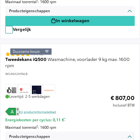
Voetnoot 1: De maximale centrifugesnelheid wordt automatisch verlaagd bij disbala
1
Maximaal toerental
: 1600 rpm
Producteigenschappen
In winkelwagen
Vergelijk
Duurzame keuze
4.9 (40)
Tweedekans iQ500
Wasmachine, voorlader 9 kg max. 1600
rpm
WG46H2A9NLB
Levertijd: 2-5 werkdagen
€ 807,00
Inclusief BTW
EU productinformatieblad
Voetnoot *: Schatting op basis van een energieprijs van 
*
Energiekosten per cyclus: 0,11 €
Voetnoot 1: De maximale centrifugesnelheid wordt automatisch verlaagd bij disbala
1
Maximaal toerental
: 1600 rpm
Producteigenschappen