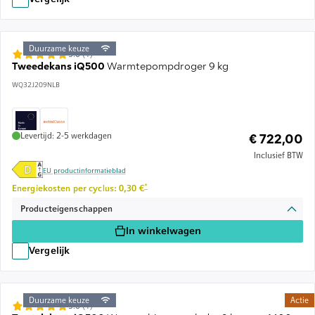
Duurzame keuze
5.0 (1)
Tweedekans iQ500
Warmtepompdroger 9 kg
WQ32J209NLB
Levertijd: 2-5 werkdagen
€ 722,00
Inclusief BTW
EU productinformatieblad
Voetnoot *: Schatting op basis van een energieprijs van 
*
Energiekosten per cyclus: 0,30 €
Producteigenschappen
In winkelwagen
Vergelijk
Duurzame keuze
Actie
5.0 (1)