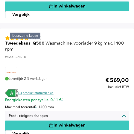
In winkelwagen
Vergelijk
Duurzame keuze
4.9 (30)
Tweedekans iQ500
Wasmachine, voorlader 9 kg max. 1400
rpm
WG44G2ZENLB
Levertijd: 2-5 werkdagen
€ 569,00
Inclusief BTW
EU productinformatieblad
Voetnoot *: Schatting op basis van een energieprijs van 
*
Energiekosten per cyclus: 0,11 €
Voetnoot 1: De maximale centrifugesnelheid wordt automatisch verlaagd bij disbala
1
Maximaal toerental
: 1400 rpm
Producteigenschappen
In winkelwagen
Vergelijk