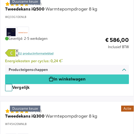
Duurzame keuze
4.6 (32)
Tweedekans iQ500
Warmtepompdroger 8 kg
WQ33G1DENLB
Levertijd: 2-5 werkdagen
€ 586,00
Inclusief BTW
EU productinformatieblad
Voetnoot *: Schatting op basis van een energieprijs van 
*
Energiekosten per cyclus: 0,24 €
Producteigenschappen
In winkelwagen
Vergelijk
Duurzame keuze
Actie
4.7 (10)
Tweedekans iQ300
Warmtepompdroger 8 kg
WT45H20MNLB