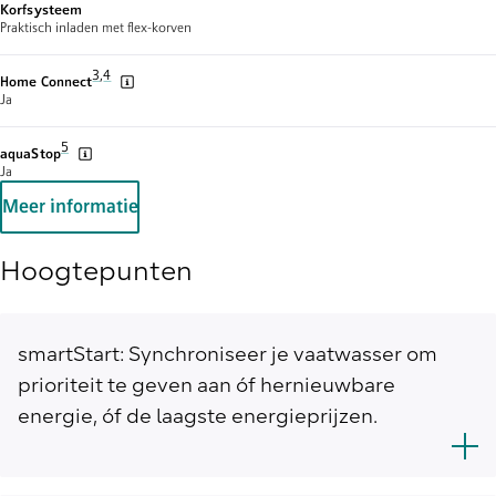
Korfsysteem
Praktisch inladen met flex-korven
Voetnoot 3: Van tijd tot tijd bieden we updates om de functionalite
3
,
,
Voetnoot 4: Sommige van de weergegeven functies zijn alleen toe
4
Home Connect
Ja
Voetnoot 5: De diverse garantiemogelijkheden zijn te vinden op de garanti
5
aquaStop
Ja
Meer informatie
Hoogtepunten
smartStart: Synchroniseer je vaatwasser om
prioriteit te geven aan óf hernieuwbare
energie, óf de laagste energieprijzen.