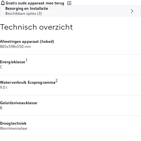
Gratis oude apparaat mee terug
Bezorging en Installatie
Beschikbare opties (3)
Technisch overzicht
Afmetingen apparaat (hxbxd)
865x598x550 mm
Voetnoot 1: Energie-efficiëntieklasse schaal van A tot G
1
Energieklasse
C
Voetnoot 2: Waterverbruik in liter per cyclus (in E
2
Waterverbruik Ecoprogramma
9.0 l
Geluidsniveauklasse
B
Droogtechniek
Warmtewisselaar