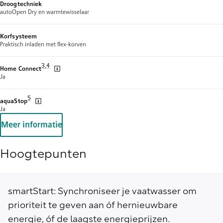
Droogtechniek
autoOpen Dry en warmtewisselaar
Korfsysteem
Praktisch inladen met flex-korven
Voetnoot 3: Van tijd tot tijd bieden we updates om de functionalite
3
,
,
Voetnoot 4: Sommige van de weergegeven functies zijn alleen toe
4
Home Connect
Ja
Voetnoot 5: De diverse garantiemogelijkheden zijn te vinden op de garanti
5
aquaStop
Ja
Meer informatie
Hoogtepunten
smartStart: Synchroniseer je vaatwasser om
prioriteit te geven aan óf hernieuwbare
energie, óf de laagste energieprijzen.