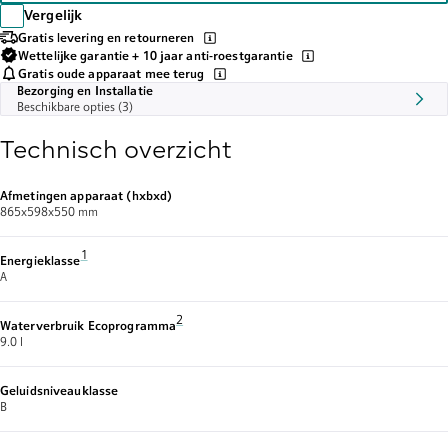
Vergelijk
Gratis levering en retourneren
Wettelijke garantie + 10 jaar anti-roestgarantie
Gratis oude apparaat mee terug
Bezorging en Installatie
Beschikbare opties (3)
Technisch overzicht
Afmetingen apparaat (hxbxd)
865x598x550 mm
Voetnoot 1: Energie-efficiëntieklasse schaal van A tot G
1
Energieklasse
A
Voetnoot 2: Waterverbruik in liter per cyclus (in E
2
Waterverbruik Ecoprogramma
9.0 l
Geluidsniveauklasse
B