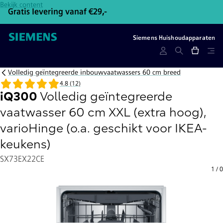
Bekijk content
Gratis levering vanaf €29,-
Gr
Siemens Huishoudapparaten
Volledig geïntegreerde inbouwvaatwassers 60 cm breed
4.8 (12)
iQ300
Volledig geïntegreerde
vaatwasser 60 cm XXL (extra hoog),
varioHinge (o.a. geschikt voor IKEA-
keukens)
SX73EX22CE
1
/
0