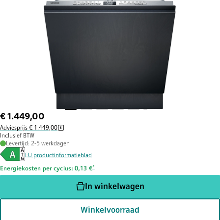
€ 1.449,00
Adviesprijs € 1.449,00
Inclusief BTW
Levertijd: 2-5 werkdagen
EU productinformatieblad
Voetnoot *: Schatting op basis van een energieprijs van € 0,
*
Energiekosten per cyclus: 0,13 €
In winkelwagen
Winkelvoorraad