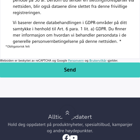
periode på 30 år. Dersom du sender en slettingsforespørsel via
nettsiden, blir også dataene dine slettet fra denne frivillige
registreringen.
Vi baserer denne databehandlingen i GDPR-områder på ditt
samtykke i henhold til Art. 6 para. 1 lit. a) GDPR. Du finner
mer informasjon om hvordan vi behandler persondata i de
generelle personvernbetingelsene på denne nettsiden.
*
*
Obligatorisk felt
Websiden er beskyttet av reCAPTCHA og Google
Personvern
og
Brukervilkår
gjelder.
Send
Alltid oppdatert
Hold deg oppdatert på produktnyheter, spesialtilbud, kampanjer
og andre høydepunkter.