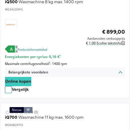
iQ500
Wasmachine 8 kg max. 1400 rpm
WG34J209FG
€ 899,00
Aanbevolen verkoopprijs
€ 1,00 Ecofee tekstinfo
Productinformatieblad
Voetnoot *: Schatting op basis van een energieprijs van 
*
Energiekosten per cyclus: 0,16 €
Voetnoot 1: De maximale centrifugesnelheid wordt automatisch verlaagd
1
Maximale centrifugesnelheid
: 1400 rpm
Belangrijkste voordelen
Online kopen
Vergelijk
Nieuw
0.0 (0)
iQ700
Wasmachine 11 kg max. 1600 rpm
WG66B2ATFG