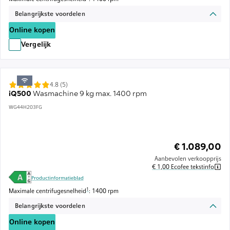
Belangrijkste voordelen
Online kopen
Vergelijk
4.8 (5)
iQ500
Wasmachine 9 kg max. 1400 rpm
WG44H203FG
€ 1.089,00
Aanbevolen verkoopprijs
€ 1,00 Ecofee tekstinfo
Productinformatieblad
Voetnoot 1: De maximale centrifugesnelheid wordt automatisch verlaagd
1
Maximale centrifugesnelheid
: 1400 rpm
Belangrijkste voordelen
Online kopen