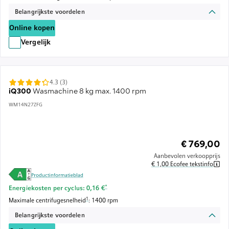
Belangrijkste voordelen
Online kopen
Vergelijk
4.3 (3)
iQ300
Wasmachine 8 kg max. 1400 rpm
WM14N27ZFG
€ 769,00
Aanbevolen verkoopprijs
€ 1,00 Ecofee tekstinfo
Productinformatieblad
Voetnoot *: Schatting op basis van een energieprijs van 
*
Energiekosten per cyclus: 0,16 €
Voetnoot 1: De maximale centrifugesnelheid wordt automatisch verlaagd
1
Maximale centrifugesnelheid
: 1400 rpm
Belangrijkste voordelen