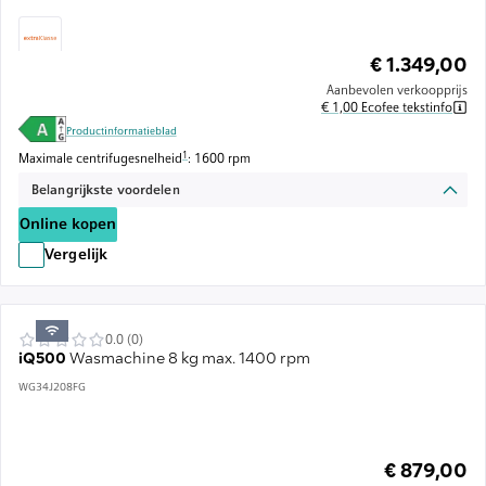
€ 1.349,00
Aanbevolen verkoopprijs
€ 1,00 Ecofee tekstinfo
Productinformatieblad
Voetnoot 1: De maximale centrifugesnelheid wordt automatisch verlaagd
1
Maximale centrifugesnelheid
: 1600 rpm
Belangrijkste voordelen
Online kopen
Vergelijk
0.0 (0)
iQ500
Wasmachine 8 kg max. 1400 rpm
WG34J208FG
€ 879,00