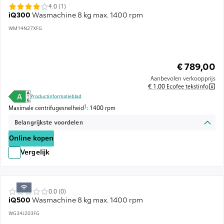
4.0 (1)
iQ300
Wasmachine 8 kg max. 1400 rpm
WM14N27XFG
€ 789,00
Aanbevolen verkoopprijs
€ 1,00 Ecofee tekstinfo
Productinformatieblad
Voetnoot 1: De maximale centrifugesnelheid wordt automatisch verlaagd
1
Maximale centrifugesnelheid
: 1400 rpm
Belangrijkste voordelen
Online kopen
Vergelijk
0.0 (0)
iQ500
Wasmachine 8 kg max. 1400 rpm
WG34J203FG