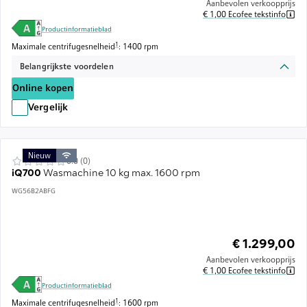
Aanbevolen verkoopprijs
€ 1,00 Ecofee tekstinfo
Productinformatieblad
Voetnoot 1: De maximale centrifugesnelheid wordt automatisch verlaagd
1
Maximale centrifugesnelheid
: 1400 rpm
Belangrijkste voordelen
Online kopen
Vergelijk
Nieuw
0.0 (0)
iQ700
Wasmachine 10 kg max. 1600 rpm
WG56B2ABFG
€ 1.299,00
Aanbevolen verkoopprijs
€ 1,00 Ecofee tekstinfo
Productinformatieblad
Voetnoot 1: De maximale centrifugesnelheid wordt automatisch verlaagd
1
Maximale centrifugesnelheid
: 1600 rpm