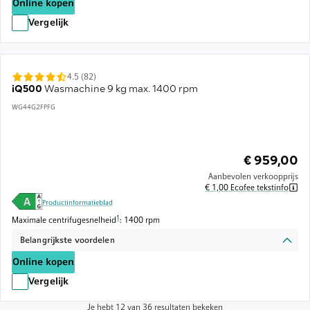
Online kopen
Vergelijk
4.5 (82)
iQ500
Wasmachine 9 kg max. 1400 rpm
WG44G2FPFG
€ 959,00
Aanbevolen verkoopprijs
€ 1,00 Ecofee tekstinfo
Productinformatieblad
Voetnoot 1: De maximale centrifugesnelheid wordt automatisch verlaagd
1
Maximale centrifugesnelheid
: 1400 rpm
Belangrijkste voordelen
Online kopen
Vergelijk
Je hebt 12 van 36 resultaten bekeken