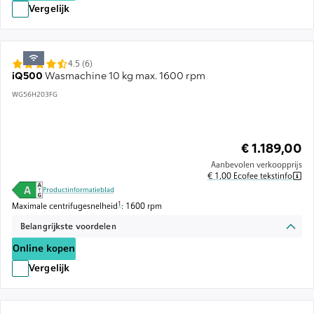
Vergelijk
4.5 (6)
iQ500
Wasmachine 10 kg max. 1600 rpm
WG56H203FG
€ 1.189,00
Aanbevolen verkoopprijs
€ 1,00 Ecofee tekstinfo
Productinformatieblad
Voetnoot 1: De maximale centrifugesnelheid wordt automatisch verlaagd
1
Maximale centrifugesnelheid
: 1600 rpm
Belangrijkste voordelen
Online kopen
Vergelijk