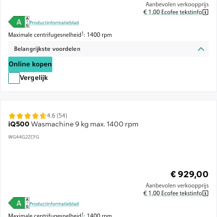
Aanbevolen verkoopprijs
€ 1,00 Ecofee tekstinfo
Productinformatieblad
Voetnoot 1: De maximale centrifugesnelheid wordt automatisch verlaagd
1
Maximale centrifugesnelheid
: 1400 rpm
Belangrijkste voordelen
Online kopen
Vergelijk
4.6 (54)
iQ500
Wasmachine 9 kg max. 1400 rpm
WG44G2ZCFG
€ 929,00
Aanbevolen verkoopprijs
€ 1,00 Ecofee tekstinfo
Productinformatieblad
Voetnoot 1: De maximale centrifugesnelheid wordt automatisch verlaagd
1
Maximale centrifugesnelheid
: 1400 rpm