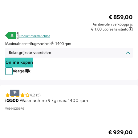
€ 859,00
Aanbevolen verkoopprijs
€ 1,00 Ecofee tekstinfo
Productinformatieblad
Voetnoot 1: De maximale centrifugesnelheid wordt automatisch verlaagd
1
Maximale centrifugesnelheid
: 1400 rpm
Belangrijkste voordelen
Online kopen
Vergelijk
4.2 (5)
iQ500
Wasmachine 9 kg max. 1400 rpm
WG44J206FG
€ 929,00