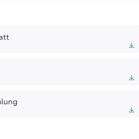
att
mlung