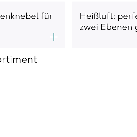
ienknebel für
Heißluft: per
zwei Ebenen g
ortiment