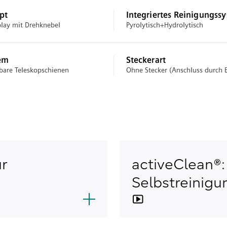
pt
Integriertes Reinigungss
lay mit Drehknebel
Pyrolytisch+Hydrolytisch
em
Steckerart
rbare Teleskopschienen
Ohne Stecker (Anschluss durch E
ur
activeClean®:
Selbstreinigu