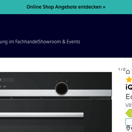
Online Shop Angebote entdecken »
tung im Fachhandel
Showroom & Events
1
/
0
i
E
VB