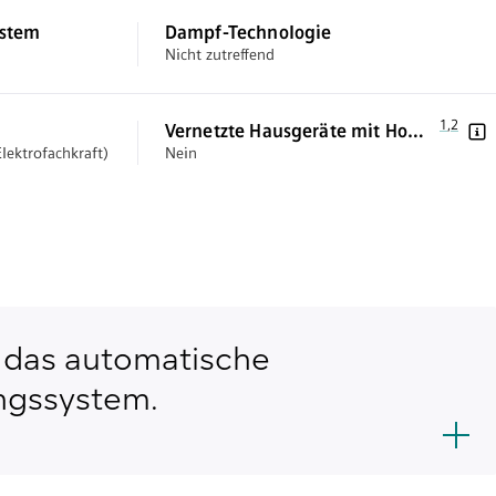
ystem
Dampf-Technologie
Nicht zutreffend
Fußnote 1
1
,
,
Fußnote
2
Vernetzte Hausgeräte mit Home
lektrofachkraft)
Nein
Connect
 das automatische
ngssystem.