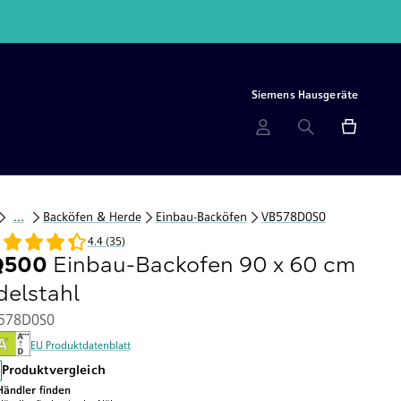
200€ e
Siemens Hausgeräte
...
Backöfen & Herde
Einbau-Backöfen
VB578D0S0
4.4 (35)
Q500
Einbau-Backofen 90 x 60 cm
delstahl
578D0S0
EU Produktdatenblatt
Produktvergleich
Händler finden