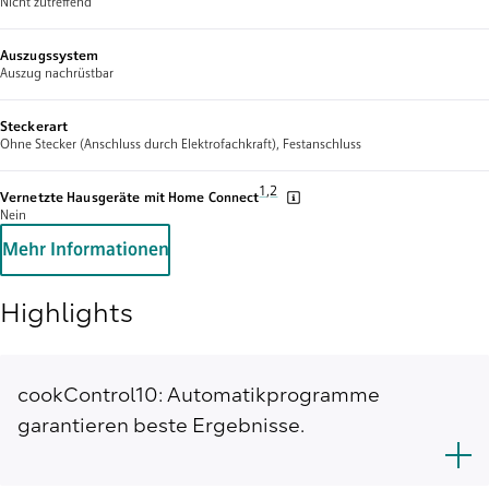
Nicht zutreffend
Auszugssystem
Auszug nachrüstbar
Steckerart
Ohne Stecker (Anschluss durch Elektrofachkraft), Festanschluss
Fußnote 1: Wir stellen von Zeit zu Zeit
1
,
,
Fußnote 2: Einige der gezeigten Fun
2
Vernetzte Hausgeräte mit Home Connect
Nein
Mehr Informationen
Highlights
cookControl10: Automatikprogramme
garantieren beste Ergebnisse.