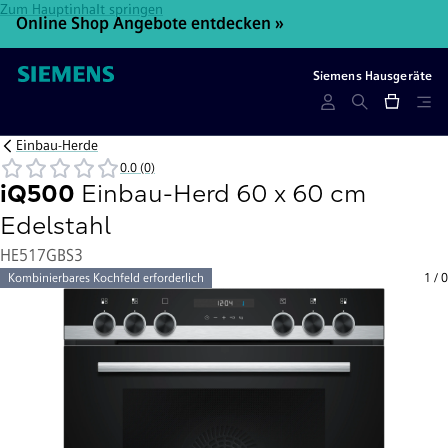
Zum Hauptinhalt springen
Online Shop Angebote entdecken »
2
Siemens Hausgeräte
Einbau-Herde
0.0 (0)
iQ500
Einbau-Herd 60 x 60 cm
Edelstahl
HE517GBS3
Kombinierbares Kochfeld erforderlich
1
/
0