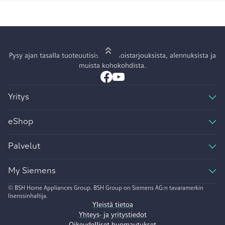
Pysy ajan tasalla tuoteuutisista, erikoistarjouksista, alennuksista ja
muista kohokohdista.
Yritys
eShop
Palvelut
My Siemens
© BSH Home Appliances Group. BSH Group on Siemens AG:n tavaramerkin
lisenssinhaltija.
Yleistä tietoa
Yhteys- ja yritystiedot
Oikeudelliset huomautukset