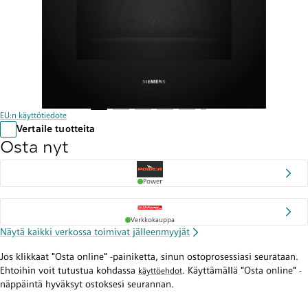
EU:n käyttötiedote
Vertaile tuotteita
Osta nyt
Power
Verkkokauppa
Näytä kaikki verkossa toimivat jälleenmyyjät
Jos klikkaat "Osta online" -painiketta, sinun ostoprosessiasi seurataan.
Ehtoihin voit tutustua kohdassa
. Käyttämällä "Osta online" -
käyttöehdot
näppäintä hyväksyt ostoksesi seurannan.