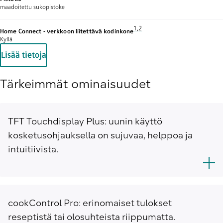
maadoitettu sukopistoke
Alaviite 1: Tarjoamme ajoittain päi
1
,
,
Alaviite 2: Osa laitteen ominais
2
Home Connect - verkkoon liitettävä kodinkone
Kyllä
Lisää tietoja
Tärkeimmät ominaisuudet
TFT Touchdisplay Plus: uunin käyttö
kosketusohjauksella on sujuvaa, helppoa ja
intuitiivista.
cookControl Pro: erinomaiset tulokset
reseptistä tai olosuhteista riippumatta.