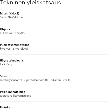
Tekninen yleiskatsaus
Mitat (KxLxS)
595x594x548 mm
Ohjaus
TFT-kosketusnäyttö
Puhdistusmenetelmä
Pyrolyysi ja hydrolyysi
Höyryteknologia
Lisähöyry
Sensorit
roastingSensor Plus -paistolämpömittari aikaennusteella
Pellinkannattimet
saatavana lisävarusteena
Pistoke