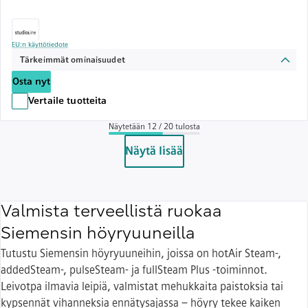
EU:n käyttötiedote
Tärkeimmät ominaisuudet
Osta nyt
Vertaile tuotteita
Näytetään 12 / 20 tulosta
Näytä lisää
Valmista terveellistä ruokaa
Siemensin höyryuuneilla
Tutustu Siemensin höyryuuneihin, joissa on hotAir Steam-,
addedSteam-, pulseSteam- ja fullSteam Plus -toiminnot.
Leivotpa ilmavia leipiä, valmistat mehukkaita paistoksia tai
kypsennät vihanneksia ennätysajassa – höyry tekee kaiken