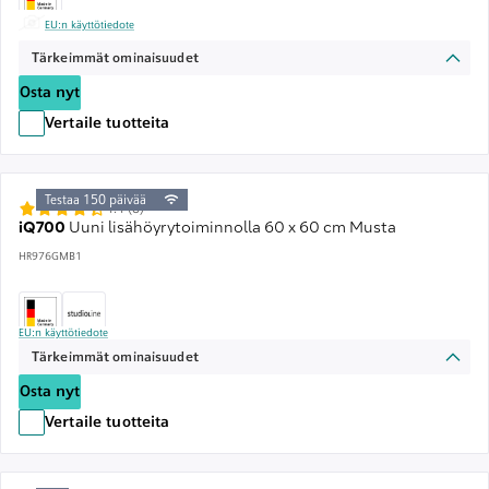
EU:n käyttötiedote
Tärkeimmät ominaisuudet
Osta nyt
Vertaile tuotteita
Testaa 150 päivää
4.4 (8)
iQ700
Uuni lisähöyrytoiminnolla 60 x 60 cm Musta
HR976GMB1
EU:n käyttötiedote
Tärkeimmät ominaisuudet
Osta nyt
Vertaile tuotteita