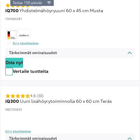
Testaa 150 päivää
4.6 (5)
iQ700
Yhdistelmähöyryuuni 60 x 45 cm Musta
CS936GCB1
EU:n käyttötiedote
Tärkeimmät ominaisuudet
Osta nyt
Vertaile tuotteita
4.6 (30)
iQ300
Uuni lisähöyrytoiminnolla 60 x 60 cm Teräs
HR272GES3
EU:n käyttötiedote
Tärkeimmät ominaisuudet