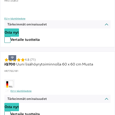
HR572GBS3
EU:n käyttötiedote
Tärkeimmät ominaisuudet
Osta nyt
Vertaile tuotteita
4.8 (71)
iQ700
Uuni lisähöyrytoiminnolla 60 x 60 cm Musta
HR776G1B1
EU:n käyttötiedote
Tärkeimmät ominaisuudet
Osta nyt
Vertaile tuotteita