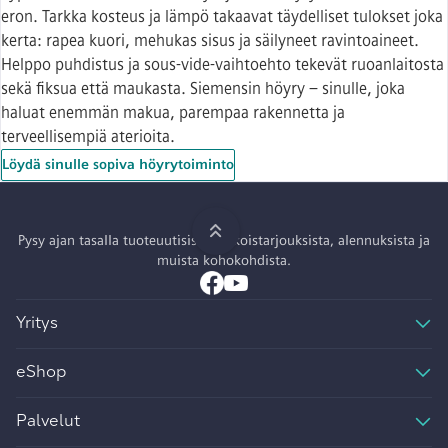
eron. Tarkka kosteus ja lämpö takaavat täydelliset tulokset joka
kerta: rapea kuori, mehukas sisus ja säilyneet ravintoaineet.
Helppo puhdistus ja sous-vide-vaihtoehto tekevät ruoanlaitosta
sekä fiksua että maukasta. Siemensin höyry – sinulle, joka
haluat enemmän makua, parempaa rakennetta ja
terveellisempiä aterioita.
Löydä sinulle sopiva höyrytoiminto
Pysy ajan tasalla tuoteuutisista, erikoistarjouksista, alennuksista ja
muista kohokohdista.
Yritys
eShop
Palvelut