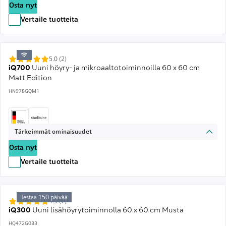
Osta nyt
Vertaile tuotteita
5.0 (2)
iQ700
Uuni höyry- ja mikroaaltotoiminnoilla 60 x 60 cm
Matt Edition
HN978GQM1
Tärkeimmät ominaisuudet
Osta nyt
Vertaile tuotteita
Testaa 150 päivää
4.9 (7)
iQ300
Uuni lisähöyrytoiminnolla 60 x 60 cm Musta
HQ472G0B3