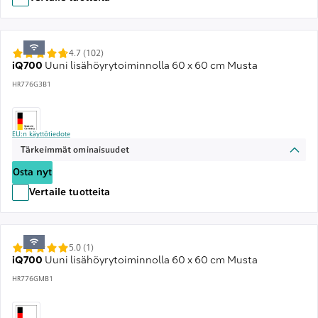
4.7 (102)
iQ700
Uuni lisähöyrytoiminnolla 60 x 60 cm Musta
HR776G3B1
EU:n käyttötiedote
Tärkeimmät ominaisuudet
Osta nyt
Vertaile tuotteita
5.0 (1)
iQ700
Uuni lisähöyrytoiminnolla 60 x 60 cm Musta
HR776GMB1