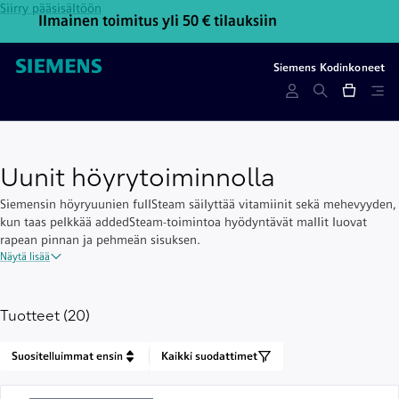
Siirry pääsisältöön
Ilmainen toimitus yli 50 € tilauksiin
Ota y
Siemens Kodinkoneet
Uunit höyrytoiminnolla
Siemensin höyryuunien fullSteam säilyttää vitamiinit sekä mehevyyden,
kun taas pelkkää addedSteam-toimintoa hyödyntävät mallit luovat
rapean pinnan ja pehmeän sisuksen.
Näytä lisää
Tuotteet (20)
Suositelluimmat ensin
Kaikki suodattimet