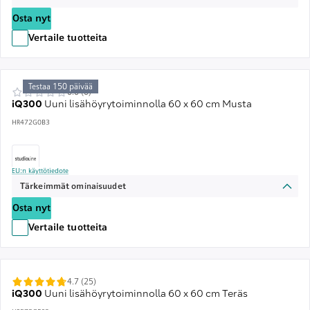
Osta nyt
Vertaile tuotteita
Testaa 150 päivää
0.0 (0)
iQ300
Uuni lisähöyrytoiminnolla 60 x 60 cm Musta
HR472G0B3
EU:n käyttötiedote
Tärkeimmät ominaisuudet
Osta nyt
Vertaile tuotteita
4.7 (25)
iQ300
Uuni lisähöyrytoiminnolla 60 x 60 cm Teräs