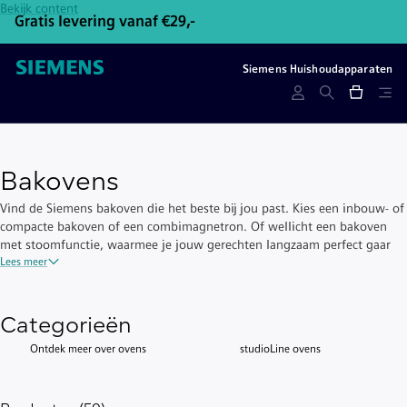
Bekijk content
Gratis levering vanaf €29,-
Gr
Siemens Huishoudapparaten
Bakovens
Vind de Siemens bakoven die het beste bij jou past. Kies een inbouw- of
compacte bakoven of een combimagnetron. Of wellicht een bakoven
met stoomfunctie, waarmee je jouw gerechten langzaam perfect gaar
kan koken. De bakovens kun je zowel horizontaal als verticaal in de
Lees meer
keuken laten inbouwen. Met Home Connect hoef je voor het aanzetten
van de oven de bank niet meer af. In de Home Connect-app stuur je de
juiste instellingen naar jouw bakoven en start je op afstand het
Categorieën
verwarmingsproces. Ontdek welk model het beste bij jouw wensen past
Ontdek meer over ovens
studioLine ovens
en bestel direct.