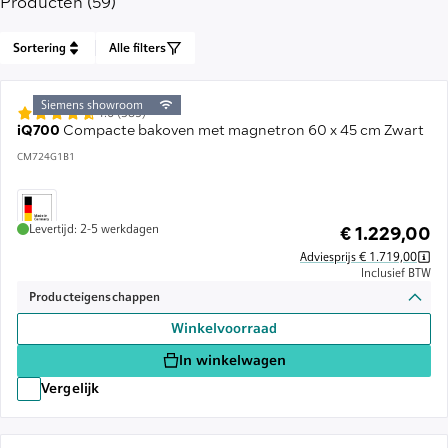
Producten (59)
Sortering
Alle filters
Siemens showroom
4.6 (385)
iQ700
Compacte bakoven met magnetron 60 x 45 cm Zwart
CM724G1B1
Levertijd: 2-5 werkdagen
€ 1.229,00
Adviesprijs € 1.719,00
Inclusief BTW
Producteigenschappen
Winkelvoorraad
In winkelwagen
Vergelijk