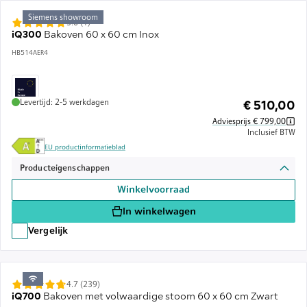
Siemens showroom
5.0 (1)
iQ300
Bakoven 60 x 60 cm Inox
HB514AER4
Levertijd: 2-5 werkdagen
€ 510,00
Adviesprijs € 799,00
Inclusief BTW
EU productinformatieblad
Producteigenschappen
Winkelvoorraad
In winkelwagen
Vergelijk
4.7 (239)
iQ700
Bakoven met volwaardige stoom 60 x 60 cm Zwart