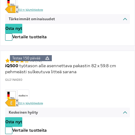
EU:n käyttötiedote
Tärkeimmät ominaisuudet
Osta nyt
Vertaile tuotteita
Testaa 150 päivää
4.3 (45)
iQ500
työtason alle asennettava pakastin 82 x 59.8 cm
pehmeästi sulkeutuva litteä sarana
GU21NADE0
EU:n käyttötiedote
Keskeinen hyöty
Osta nyt
Vertaile tuotteita