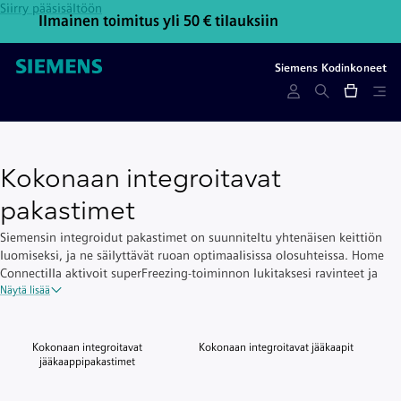
Siirry pääsisältöön
Ilmainen toimitus yli 50 € tilauksiin
Ota y
Siemens Kodinkoneet
Kokonaan integroitavat
pakastimet
Siemensin integroidut pakastimet on suunniteltu yhtenäisen keittiön
luomiseksi, ja ne säilyttävät ruoan optimaalisissa olosuhteissa. Home
Connectilla aktivoit superFreezing-toiminnon lukitaksesi ravinteet ja
maun.
Näytä lisää
Kokonaan integroitavat
Kokonaan integroitavat jääkaapit
jääkaappipakastimet