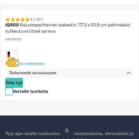
4.7 (81)
iQ500
Kalustepeitteinen pakastin 177.2 x 55.8 cm pehmeästi
sulkeutuva litteä sarana
GI81NACE0
EU:n käyttötiedote
Tärkeimmät ominaisuudet
Osta nyt
Vertaile tuotteita
Pysy ajan tasalla tuoteuutisista, erikoistarjouksista, alennuksista ja