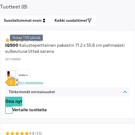
Tuotteet (8)
Suositelluimmat ensin
Kaikki suodattimet
Testaa 150 päivää
4.3 (62)
iQ500
Kalustepeitteinen pakastin 71.2 x 55.8 cm pehmeästi
sulkeutuva litteä sarana
GI11VADE0
EU:n käyttötiedote
Tärkeimmät ominaisuudet
Osta nyt
Vertaile tuotteita
4.8 (33)