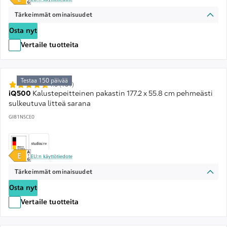
Tärkeimmät ominaisuudet
Osta nyt
Vertaile tuotteita
Testaa 150 päivää
4.6 (101)
iQ500
Kalustepeitteinen pakastin 177.2 x 55.8 cm pehmeästi
sulkeutuva litteä sarana
GI81NSCE0
EU:n käyttötiedote
Tärkeimmät ominaisuudet
Osta nyt
Vertaile tuotteita