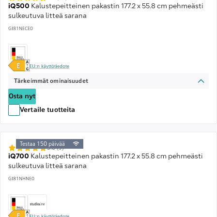
iQ500
Kalustepeitteinen pakastin 177.2 x 55.8 cm pehmeästi
sulkeutuva litteä sarana
GI81NECE0
EU:n käyttötiedote
Tärkeimmät ominaisuudet
Osta nyt
Vertaile tuotteita
Testaa 150 päivää
5.0 (9)
iQ700
Kalustepeitteinen pakastin 177.2 x 55.8 cm pehmeästi
sulkeutuva litteä sarana
GI81NHNE0
EU:n käyttötiedote