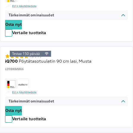
EU:n käyttötiedote
Tärkeimmät ominaisuudet
Osta nyt
Vertaile tuotteita
Testaa 150 päivää
4.6 (17)
iQ700
Pöytätasotuuletin 90 cm lasi, Musta
LD98WMM66
EU:n käyttötiedote
Tärkeimmät ominaisuudet
Osta nyt
Vertaile tuotteita