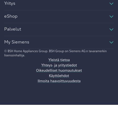
Yritys
eShop
Palvelut
My Siemens
© BSH Home Appliances Group. BSH Group on Siemens AG:n tavaramerkin
lisenssinhaltija.
Yleistä tietoa
Yhteys- ja yritystiedot
Oikeudelliset huomautukset
Käyttöehdot
Ilmoita haavoittuvuudesta