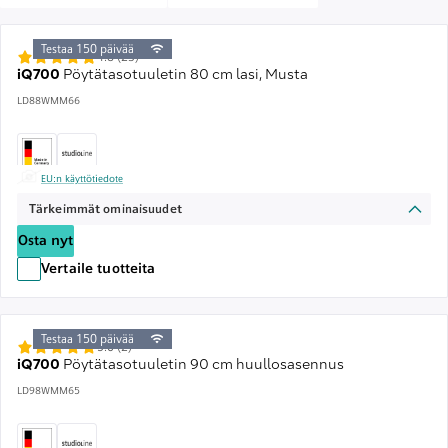
Testaa 150 päivää
4.8 (23)
iQ700
Pöytätasotuuletin 80 cm lasi, Musta
LD88WMM66
EU:n käyttötiedote
Tärkeimmät ominaisuudet
Osta nyt
Vertaile tuotteita
Testaa 150 päivää
5.0 (2)
iQ700
Pöytätasotuuletin 90 cm huullosasennus
LD98WMM65