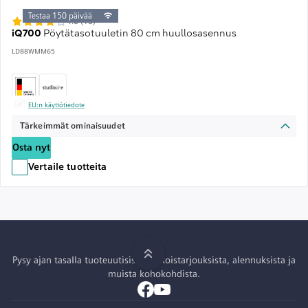
Testaa 150 päivää
4.0 (10)
iQ700
Pöytätasotuuletin 80 cm huullosasennus
LD88WMM65
EU:n käyttötiedote
Tärkeimmät ominaisuudet
Osta nyt
Vertaile tuotteita
Pysy ajan tasalla tuoteuutisista, erikoistarjouksista, alennuksista ja
muista kohokohdista.