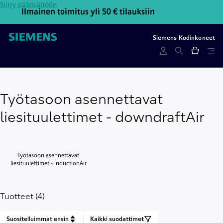
Siirry pääsisältöön
Ilmainen toimitus yli 50 € tilauksiin
Ota y
Siemens Kodinkoneet
Työtasoon asennettavat
liesituulettimet - downdraftAir
Työtasoon asennettavat
liesituulettimet - inductionAir
Tuotteet (4)
Suositelluimmat ensin
Kaikki suodattimet