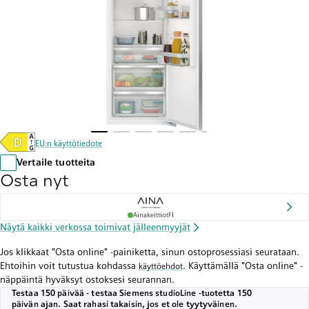
EU:n käyttötiedote
Vertaile tuotteita
Osta nyt
AinakeittiotFI
Näytä kaikki verkossa toimivat jälleenmyyjät
Jos klikkaat "Osta online" -painiketta, sinun ostoprosessiasi seurataan.
Ehtoihin voit tutustua kohdassa
. Käyttämällä "Osta online" -
käyttöehdot
näppäintä hyväksyt ostoksesi seurannan.
Testaa 150 päivää - testaa Siemens studioLine -tuotetta 150
päivän ajan. Saat rahasi takaisin, jos et ole tyytyväinen.