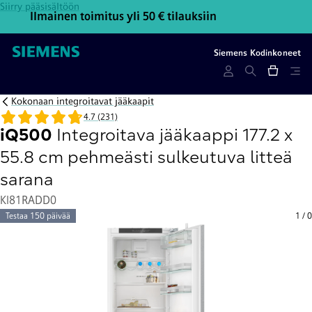
Siirry pääsisältöön
Ilmainen toimitus yli 50 € tilauksiin
Ota y
Siemens Kodinkoneet
Kokonaan integroitavat jääkaapit
4.7 (231)
iQ500
Integroitava jääkaappi 177.2 x
55.8 cm pehmeästi sulkeutuva litteä
sarana
KI81RADD0
Testaa 150 päivää
1
/
0