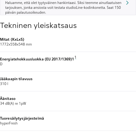
Haluamme, että olet tyytyväinen hankintaasi. Siksi teemme ainutlaatuisen
tarjouksen, jonka ansiosta voit testata studioLine-kodinkonetta. Saat 150
päivän palautusoikeuden.
Tekninen yleiskatsaus
Mitat (KxLxS)
1772x558x548 mm
Alaviite 1: Energialuokitus asteikolla A 
1
Energiatehokkuusluokka (EU 2017/1369)1​
D
Jääkaapin tilavuus
310 l
Äänitaso
34 dB(A) re 1pW
Tuoresäilytysjärjestelmä
hyperFresh