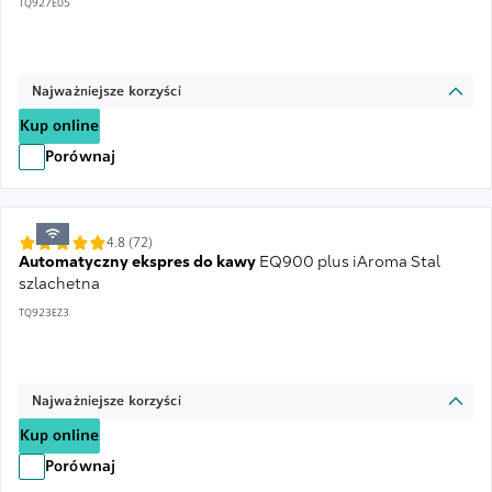
TQ927E05
Najważniejsze korzyści
Kup online
Porównaj
4.8 (72)
Automatyczny ekspres do kawy
EQ900 plus iAroma Stal
szlachetna
TQ923EZ3
Najważniejsze korzyści
Kup online
Porównaj