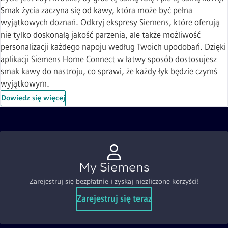
Smak życia zaczyna się od kawy, która może być pełna
wyjątkowych doznań. Odkryj ekspresy Siemens, które oferują
nie tylko doskonałą jakość parzenia, ale także możliwość
personalizacji każdego napoju według Twoich upodobań. Dzięki
aplikacji Siemens Home Connect w łatwy sposób dostosujesz
smak kawy do nastroju, co sprawi, że każdy łyk będzie czymś
wyjątkowym.
Dowiedz się więcej
My Siemens
Zarejestruj się bezpłatnie i zyskaj niezliczone korzyści!
Zarejestruj się teraz