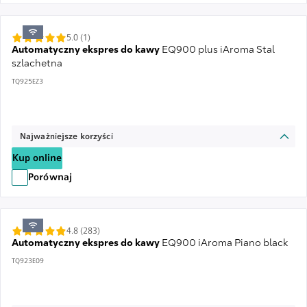
5.0 (1)
Automatyczny ekspres do kawy
EQ900 plus iAroma Stal
szlachetna
TQ925EZ3
Najważniejsze korzyści
Kup online
Porównaj
4.8 (283)
Automatyczny ekspres do kawy
EQ900 iAroma Piano black
TQ923E09