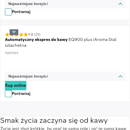
Najważniejsze korzyści
Porównaj
4.8 (25)
Automatyczny ekspres do kawy
EQ900 plus iAroma Stal
szlachetna
TQ927EZ3
Najważniejsze korzyści
Kup online
Porównaj
Smak życia zaczyna się od kawy
Życie jest zbyt krótkie, by grać tę samą rolę i pić tę samą kawę.