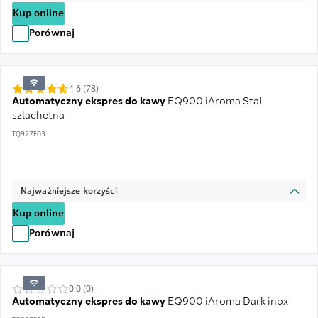
Kup online
Porównaj
4.6 (78)
Automatyczny ekspres do kawy
EQ900 iAroma Stal
szlachetna
TQ927E03
Najważniejsze korzyści
Kup online
Porównaj
0.0 (0)
Automatyczny ekspres do kawy
EQ900 iAroma Dark inox