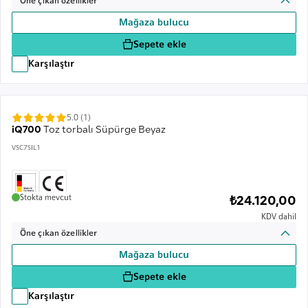
Öne çıkan özellikler
Mağaza bulucu
Sepete ekle
Karşılaştır
5.0 (1)
iQ700
Toz torbalı Süpürge Beyaz
VSC7SIL1
Stokta mevcut
₺24.120,00
KDV dahil
Öne çıkan özellikler
Mağaza bulucu
Sepete ekle
Karşılaştır