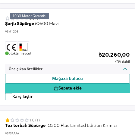
10 Yıl Motor Garantisi
0.0 (0)
Şarjlı Süpürge
iQ500 Mavi
VSM120B
Stokta mevcut
₺20.260,00
KDV dahil
Öne çıkan özellikler
Mağaza bulucu
Sepete ekle
Karşılaştır
1.0 (1)
Toz torbalı Süpürge
iQ300 Plus Limited Edition Kırmızı
VSP3AAAA