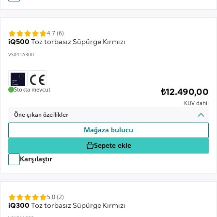
4.7 (6)
iQ500
Toz torbasız Süpürge Kırmızı
VSX41A300
Stokta mevcut
₺12.490,00
KDV dahil
Öne çıkan özellikler
Mağaza bulucu
Sepete ekle
Karşılaştır
5.0 (2)
iQ300
Toz torbasız Süpürge Kırmızı