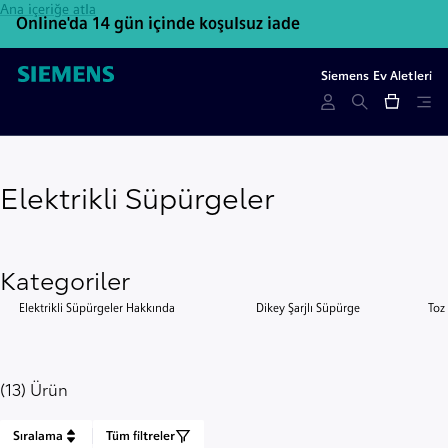
Ana içeriğe atla
Online'da 14 gün içinde koşulsuz iade
İl
Siemens Ev Aletleri
Elektrikli Süpürgeler
Kategoriler
Elektrikli Süpürgeler Hakkında
Dikey Şarjlı Süpürge
Toz 
(13) Ürün
Sıralama
Tüm filtreler