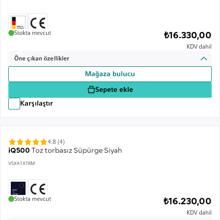
Stokta mevcut
₺16.330,00
KDV dahil
Öne çıkan özellikler
Mağaza bulucu
Sepete ekle
Karşılaştır
4.8 (4)
iQ500
Toz torbasız Süpürge Siyah
VSX41XTRM
Stokta mevcut
₺16.230,00
KDV dahil