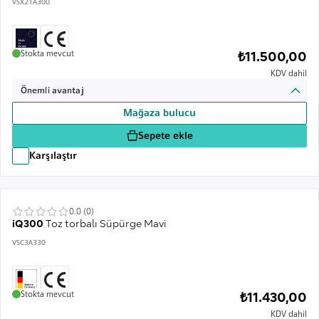
VSX21A300
Stokta mevcut
₺11.500,00
KDV dahil
Önemli avantaj
Mağaza bulucu
Sepete ekle
Karşılaştır
0.0 (0)
iQ300
Toz torbalı Süpürge Mavi
VSC3A330
Stokta mevcut
₺11.430,00
KDV dahil