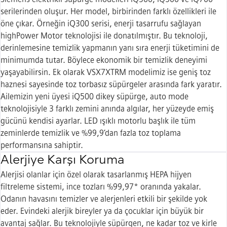
serilerinden oluşur. Her model, birbirinden farklı özellikleri ile
öne çıkar. Örneğin iQ300 serisi, enerji tasarrufu sağlayan
highPower Motor teknolojisi ile donatılmıştır. Bu teknoloji,
derinlemesine temizlik yapmanın yanı sıra enerji tüketimini de
minimumda tutar. Böylece ekonomik bir temizlik deneyimi
yaşayabilirsin. Ek olarak VSX7XTRM modelimiz ise geniş toz
haznesi sayesinde toz torbasız süpürgeler arasında fark yaratır.
Ailemizin yeni üyesi iQ500 dikey süpürge, auto mode
teknolojisiyle 3 farklı zemini anında algılar, her yüzeyde emiş
gücünü kendisi ayarlar. LED ışıklı motorlu başlık ile tüm
zeminlerde temizlik ve %99,9’dan fazla toz toplama
performansına sahiptir.
Alerjiye Karşı Koruma
Alerjisi olanlar için özel olarak tasarlanmış HEPA hijyen
filtreleme sistemi, ince tozları %99,97* oranında yakalar.
Odanın havasını temizler ve alerjenleri etkili bir şekilde yok
eder. Evindeki alerjik bireyler ya da çocuklar için büyük bir
avantaj sağlar. Bu teknolojiyle süpürgen, ne kadar toz ve kirle