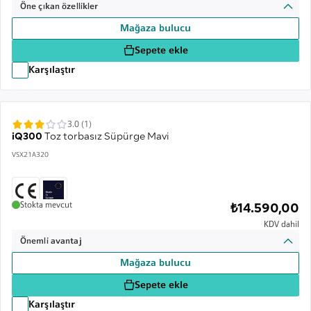
Öne çıkan özellikler
Mağaza bulucu
Sepete ekle
Karşılaştır
3.0 (1)
iQ300
Toz torbasız Süpürge Mavi
VSX21A320
Stokta mevcut
₺14.590,00
KDV dahil
Önemli avantaj
Mağaza bulucu
Sepete ekle
Karşılaştır