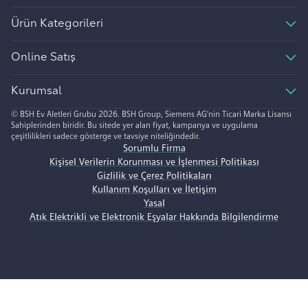
Ürün Kategorileri
Online Satış
Kurumsal
© BSH Ev Aletleri Grubu 2026. BSH Group, Siemens AG'nin Ticari Marka Lisansı
Sahiplerinden biridir. Bu sitede yer alan fiyat, kampanya ve uygulama
çeşitlilikleri sadece gösterge ve tavsiye niteliğindedir.
Sorumlu Firma
Kişisel Verilerin Korunması ve İşlenmesi Politikası
Gizlilik ve Çerez Politikaları
Kullanım Koşulları ve İletişim
Yasal
Atık Elektrikli ve Elektronik Eşyalar Hakkında Bilgilendirme