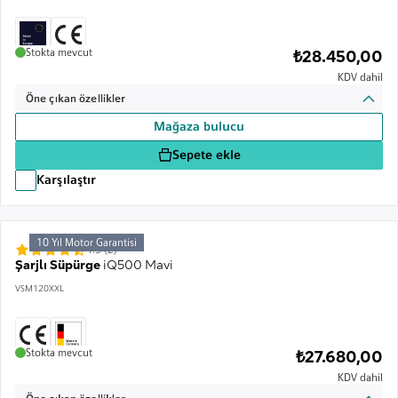
Stokta mevcut
₺28.450,00
KDV dahil
Öne çıkan özellikler
Mağaza bulucu
Sepete ekle
Karşılaştır
10 Yıl Motor Garantisi
4.5 (2)
Şarjlı Süpürge
iQ500 Mavi
VSM120XXL
Stokta mevcut
₺27.680,00
KDV dahil