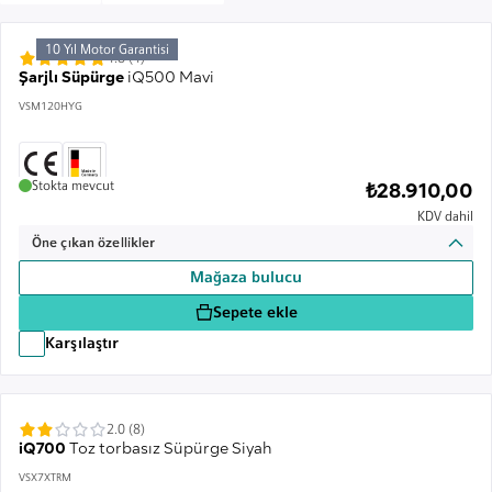
10 Yıl Motor Garantisi
4.8 (4)
Şarjlı Süpürge
iQ500 Mavi
VSM120HYG
Stokta mevcut
₺28.910,00
KDV dahil
Öne çıkan özellikler
Mağaza bulucu
Sepete ekle
Karşılaştır
2.0 (8)
iQ700
Toz torbasız Süpürge Siyah
VSX7XTRM