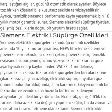
karşılaştığını algılar, gücünü otomatik olarak ayarlar. Böylece
toz biriken köşeleri bile kusursuz şekilde temizleyebilirsin.
Ayrıca, temizlik sırasında performans kaybı yaşamamak için 10
yıllık motor garantisi sunar. Siemens elektrikli süpürge fiyatları,
gelişmiş özelliklerle doğru bir yatırım fırsatı sağlar.
Siemens Elektrikli Süpürge Özellikleri
Siemens elektrikli süpürgelerin sunduğu önemli özellikler
arasında 10 yıllık motor garantisi, HEPA filtreleme sistemi ve
powerSensor teknolojisi dikkat çeker. powerSensor, temizlik
esnasında süpürgenin gücünü yüzeydeki kir miktarına göre
ayarlayarak enerji kaybını önler. VSC7SIL1 modelimiz,
piyasadaki en sessiz toz torbalı süpürgelerden biri olarak öne
çıkar. Sessiz çalışma özelliği, elektrikli süpürge fiyatları göz
önünde bulundurulduğunda, alım kararını etkileyen önemli bir
faktördür ve evinde daha huzurlu bir temizlik deneyimi
arayanlar için ideal bir yardımcıdır. Ek olarak, geniş 4 lt'lik toz
torbası daha az sıklıkta değişim yapmanı sağlar, bu da zaman ve
masraftan tasarruf etmene olanak tanır. Siemens elektrikli