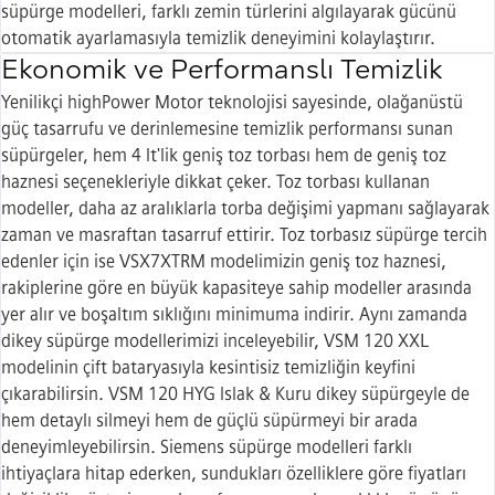
süpürge modelleri, farklı zemin türlerini algılayarak gücünü
otomatik ayarlamasıyla temizlik deneyimini kolaylaştırır.
Ekonomik ve Performanslı Temizlik
Yenilikçi highPower Motor teknolojisi sayesinde, olağanüstü
güç tasarrufu ve derinlemesine temizlik performansı sunan
süpürgeler, hem 4 lt'lik geniş toz torbası hem de geniş toz
haznesi seçenekleriyle dikkat çeker. Toz torbası kullanan
modeller, daha az aralıklarla torba değişimi yapmanı sağlayarak
zaman ve masraftan tasarruf ettirir. Toz torbasız süpürge tercih
edenler için ise VSX7XTRM modelimizin geniş toz haznesi,
rakiplerine göre en büyük kapasiteye sahip modeller arasında
yer alır ve boşaltım sıklığını minimuma indirir. Aynı zamanda
dikey süpürge modellerimizi inceleyebilir, VSM 120 XXL
modelinin çift bataryasıyla kesintisiz temizliğin keyfini
çıkarabilirsin. VSM 120 HYG Islak & Kuru dikey süpürgeyle de
hem detaylı silmeyi hem de güçlü süpürmeyi bir arada
deneyimleyebilirsin. Siemens süpürge modelleri farklı
ihtiyaçlara hitap ederken, sundukları özelliklere göre fiyatları