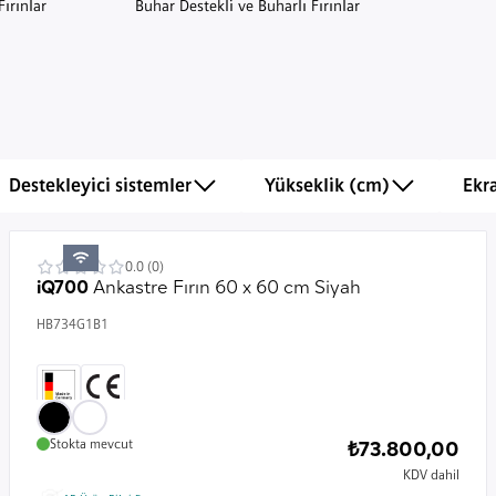
ırınlar
Buhar Destekli ve Buharlı Fırınlar
Destekleyici sistemler
Yükseklik (cm)
Ekr
0.0 (0)
iQ700
Ankastre Fırın 60 x 60 cm Siyah
HB734G1B1
Stokta mevcut
₺73.800,00
KDV dahil