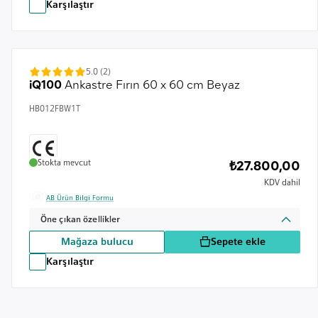
Karşılaştır
5.0 (2)
iQ100
Ankastre Fırın 60 x 60 cm Beyaz
HB012FBW1T
Stokta mevcut
₺27.800,00
KDV dahil
AB Ürün Bilgi Formu
Öne çıkan özellikler
Mağaza bulucu
Sepete ekle
Karşılaştır