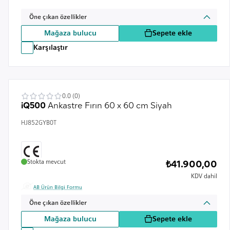
Öne çıkan özellikler
Mağaza bulucu
Sepete ekle
Karşılaştır
0.0 (0)
iQ500
Ankastre Fırın 60 x 60 cm Siyah
HJ852GYB0T
Stokta mevcut
₺41.900,00
KDV dahil
AB Ürün Bilgi Formu
Öne çıkan özellikler
Mağaza bulucu
Sepete ekle