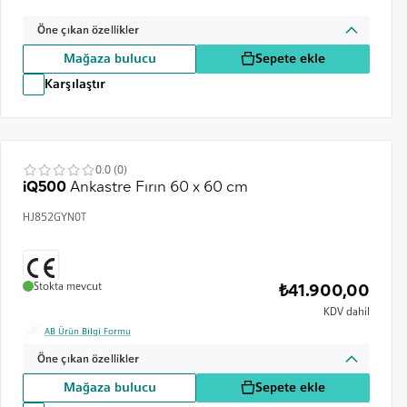
Öne çıkan özellikler
Mağaza bulucu
Sepete ekle
Karşılaştır
0.0 (0)
iQ500
Ankastre Fırın 60 x 60 cm
HJ852GYN0T
Stokta mevcut
₺41.900,00
KDV dahil
AB Ürün Bilgi Formu
Öne çıkan özellikler
Mağaza bulucu
Sepete ekle