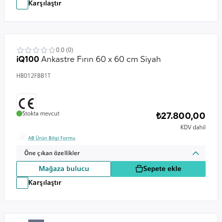
Karşılaştır
0.0 (0)
iQ100
Ankastre Fırın 60 x 60 cm Siyah
HB012FBB1T
Stokta mevcut
₺27.800,00
KDV dahil
AB Ürün Bilgi Formu
Öne çıkan özellikler
Mağaza bulucu
Sepete ekle
Karşılaştır