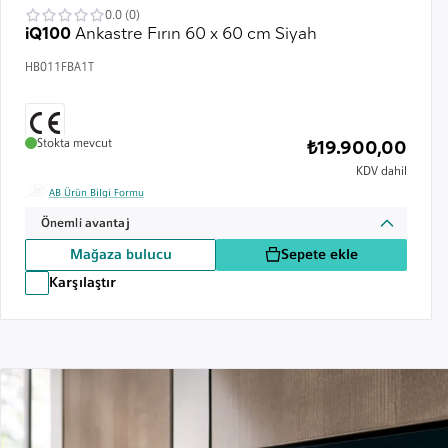
0.0 (0)
iQ100
Ankastre Fırın 60 x 60 cm Siyah
HB011FBA1T
Stokta mevcut
₺19.900,00
KDV dahil
AB Ürün Bilgi Formu
Önemli avantaj
Mağaza bulucu
Sepete ekle
Karşılaştır