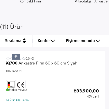
Kompakt Fırın
Mikrodalgalı Ankastre F
(11) Ürün
Sıralama
Konfor
Pişirme metodu
0.0 (0)
iQ700
Ankastre Fırın 60 x 60 cm Siyah
HB776G1B1
Stokta mevcut
₺93.900,00
KDV dahil
AB Ürün Bilgi Formu