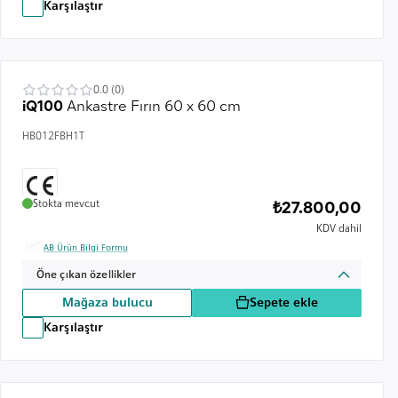
Karşılaştır
0.0 (0)
iQ100
Ankastre Fırın 60 x 60 cm
HB012FBH1T
Stokta mevcut
₺27.800,00
KDV dahil
AB Ürün Bilgi Formu
Öne çıkan özellikler
Mağaza bulucu
Sepete ekle
Karşılaştır