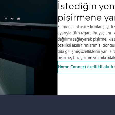
İstediğin yem
pişirmene ya
Siemens ankastre fırınlar çeşitli 
ayarıyla tüm ızgara ihtiyaçların k
dağılımı sağlayarak pişirme, kızart
özellikli akıllı fırınlarımız, don
gibi gelişmiş özelliklerin yanı s
pişirme, buz çözme ve mikrodalga
Home Connect özellikli akıllı 