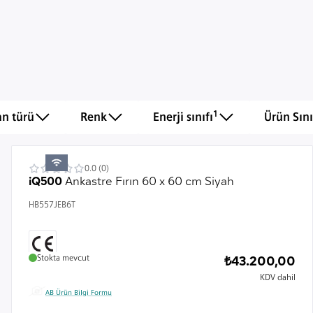
Dipnot 1: Enerji Verimlili
1
an türü
Renk
Enerji sınıfı
Ürün Sını
0.0 (0)
iQ500
Ankastre Fırın 60 x 60 cm Siyah
HB557JEB6T
Stokta mevcut
₺43.200,00
KDV dahil
AB Ürün Bilgi Formu