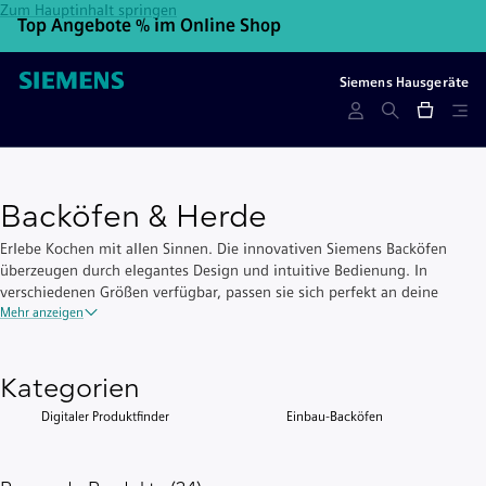
Zum Hauptinhalt springen
Top Angebote % im Online Shop
10
Siemens Hausgeräte
Backöfen & Herde
Erlebe Kochen mit allen Sinnen. Die innovativen Siemens Backöfen
überzeugen durch elegantes Design und intuitive Bedienung. In
verschiedenen Größen verfügbar, passen sie sich perfekt an deine
Traumküche an und lassen sich frei kombinieren.
Mehr anzeigen
Kategorien
Digitaler Produktfinder
Einbau-Backöfen