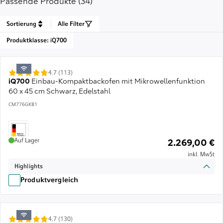
Passende Produkte (34)
Sortierung
Alle Filter
Produktklasse:
iQ700
4.7 (113)
iQ700
Einbau-Kompaktbackofen mit Mikrowellenfunktion
60 x 45 cm Schwarz, Edelstahl
CM776GKB1
Auf Lager
2.269,00 €
inkl. MwSt
Highlights
Produktvergleich
4.7 (130)