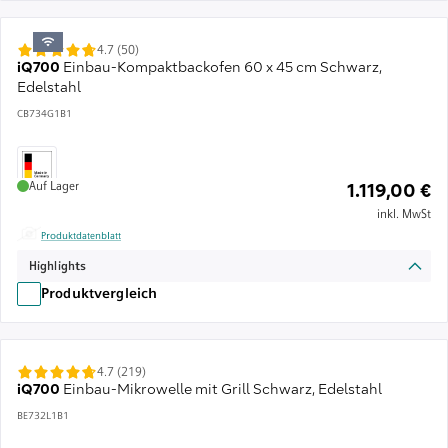
4.7 (50)
iQ700
Einbau-Kompaktbackofen 60 x 45 cm Schwarz,
Edelstahl
CB734G1B1
Auf Lager
1.119,00 €
inkl. MwSt
Produktdatenblatt
Highlights
Produktvergleich
4.7 (219)
iQ700
Einbau-Mikrowelle mit Grill Schwarz, Edelstahl
BE732L1B1