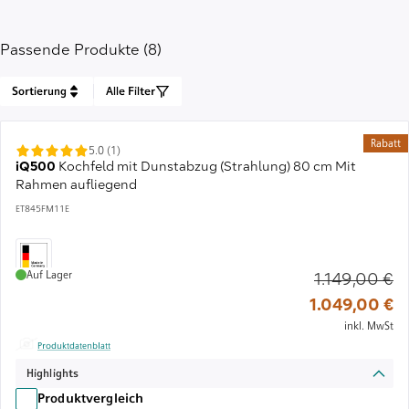
Passende Produkte (8)
Sortierung
Alle Filter
Rabatt
5.0 (1)
iQ500
Kochfeld mit Dunstabzug (Strahlung) 80 cm Mit
Rahmen aufliegend
ET845FM11E
Auf Lager
1.149,00 €
Al
1.049,00 €
inkl. MwSt
Produktdatenblatt
Highlights
Produktvergleich