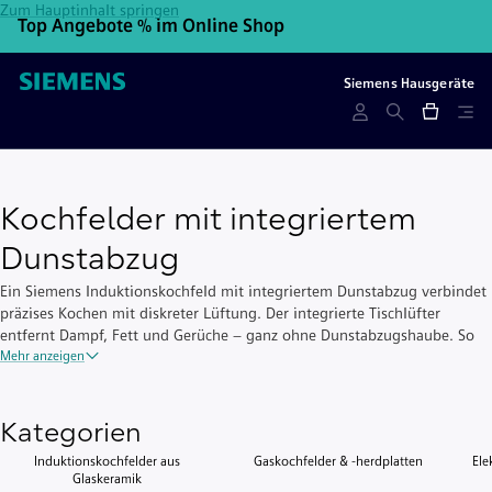
Zum Hauptinhalt springen
Top Angebote % im Online Shop
10
Siemens Hausgeräte
Kochfelder mit integriertem
Dunstabzug
Ein Siemens Induktionskochfeld mit integriertem Dunstabzug verbindet
präzises Kochen mit diskreter Lüftung. Der integrierte Tischlüfter
entfernt Dampf, Fett und Gerüche – ganz ohne Dunstabzugshaube. So
bleibt deine Küche frei von Dampf und Gerüchen.
Mehr anzeigen
Kategorien
Induktionskochfelder aus
Gaskochfelder & -herdplatten
Ele
Glaskeramik