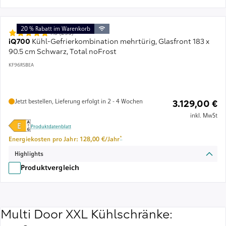
20 % Rabatt im Warenkorb
4.8 (235)
iQ700
Kühl-Gefrierkombination mehrtürig, Glasfront 183 x
90.5 cm Schwarz, Total noFrost
KF96RSBEA
Jetzt bestellen, Lieferung erfolgt in 2 - 4 Wochen
3.129,00 €
inkl. MwSt
Produktdatenblatt
Fußnote *: Schätzung basierend auf durchschnitt
*
Energiekosten pro Jahr: 128,00 €/Jahr
Highlights
Produktvergleich
Multi Door XXL Kühlschränke: