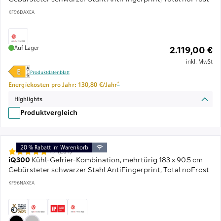
KF96DAXEA
Auf Lager
2.119,00 €
inkl. MwSt
Produktdatenblatt
Fußnote *: Schätzung basierend auf durchschnitt
*
Energiekosten pro Jahr: 130,80 €/Jahr
Highlights
Produktvergleich
20 % Rabatt im Warenkorb
4.7 (204)
iQ300
Kühl-Gefrier-Kombination, mehrtürig 183 x 90.5 cm
Gebürsteter schwarzer Stahl AntiFingerprint, Total noFrost
KF96NAXEA