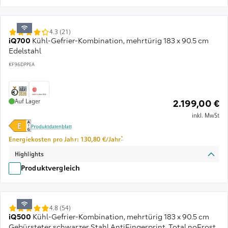
4.3 (21)
iQ700
Kühl-Gefrier-Kombination, mehrtürig 183 x 90.5 cm
Edelstahl
KF96DPPEA
Auf Lager
2.199,00 €
inkl. MwSt
Produktdatenblatt
Fußnote *: Schätzung basierend auf durchschnitt
*
Energiekosten pro Jahr: 130,80 €/Jahr
Highlights
Produktvergleich
4.8 (54)
iQ500
Kühl-Gefrier-Kombination, mehrtürig 183 x 90.5 cm
Gebürsteter schwarzer Stahl AntiFingerprint, Total noFrost