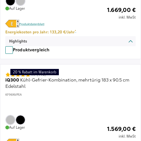
Auf Lager
1.669,00 €
inkl. MwSt
Produktdatenblatt
Fußnote *: Schätzung basierend auf durchschnitt
*
Energiekosten pro Jahr: 133,20 €/Jahr
Highlights
Produktvergleich
20 % Rabatt im Warenkorb
4.7 (116)
iQ300
Kühl-Gefrier-Kombination, mehrtürig 183 x 90.5 cm
Edelstahl
KF96NVPEA
Auf Lager
1.569,00 €
inkl. MwSt