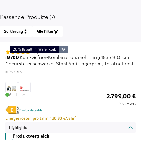
unten
Passende Produkte (7)
Sortierung
Alle Filter
20 % Rabatt im Warenkorb
4.5 (39)
iQ700
Kühl-Gefrier-Kombination, mehrtürig 183 x 90.5 cm
Gebürsteter schwarzer Stahl AntiFingerprint, Total noFrost
KF96DPXEA
Auf Lager
2.799,00 €
inkl. MwSt
Produktdatenblatt
Fußnote *: Schätzung basierend auf durchschnitt
*
Energiekosten pro Jahr: 130,80 €/Jahr
Highlights
Produktvergleich