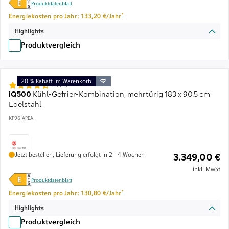
Produktdatenblatt
Fußnote *: Schätzung basierend auf durchschnitt
*
Energiekosten pro Jahr: 133,20 €/Jahr
Highlights
Produktvergleich
20 % Rabatt im Warenkorb
4.5 (4)
iQ500
Kühl-Gefrier-Kombination, mehrtürig 183 x 90.5 cm
Edelstahl
KF96IAPEA
Jetzt bestellen, Lieferung erfolgt in 2 - 4 Wochen
3.349,00 €
inkl. MwSt
Produktdatenblatt
Fußnote *: Schätzung basierend auf durchschnitt
*
Energiekosten pro Jahr: 130,80 €/Jahr
Highlights
Produktvergleich