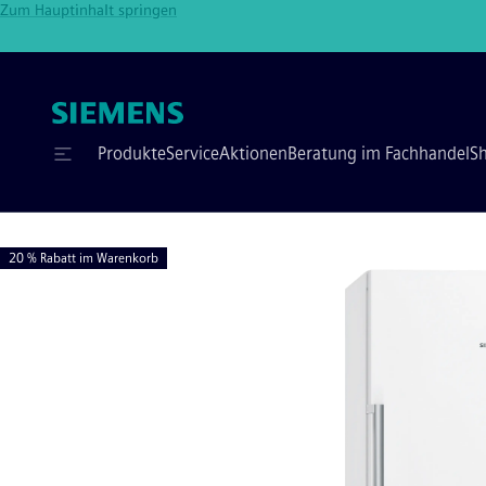
Zum Hauptinhalt springen
Produkte
Service
Aktionen
Beratung im Fachhandel
S
20 % Rabatt im Warenkorb