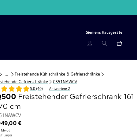
Siemens Hausgeräte
...
Freistehende Kühlschränke & Gefrierschränke
istehende Gefrierschränke
GS51NAWCV
5.0 (40)
Antworten: 2
Q500
Freistehender Gefrierschrank 161
 70 cm
51NAWCV
049,00 €
. MwSt
uf Lager