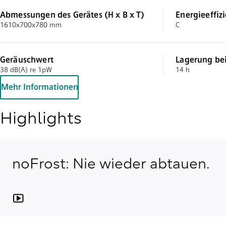
Abmessungen des Gerätes (H x B x T)
Energieeffiz
1610x700x780 mm
C
Geräuschwert
Lagerung bei
38 dB(A) re 1pW
14 h
Mehr Informationen
Highlights
noFrost: Nie wieder abtauen.