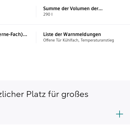
Summe der Volumen der
290 l
Tiefkühlfächer (EU 2017/1369)
erne-Fach)
Liste der Warnmeldungen
Offene Tür Kühlfach, Temperaturanstieg
licher Platz für großes