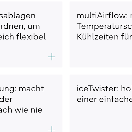
asablagen
multiAirflow:
ordnen, um
Temperatursc
ich flexibel
Kühlzeiten für
lung: macht
iceTwister: ho
 der
einer einfac
ach wie nie