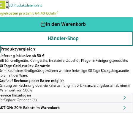
EU Produktdatenblatt
Fußnote *: Schätzung basierend auf durchschnittlichem Ver
*
rgiekosten pro Jahr: 64,40 €/Jahr
In den Warenkorb
Händler-Shop
Produktvergleich
Lieferung inklusive ab 50 €
Gilt für Großgeräte, Kleingeräte, Ersatzteile, Zubehör, Pflege- & Reinigungsprodukte.
30 Tage Geld-zurück-Garantie
Beim Kauf eines Großgeräts gewähren wir eine freiwillige 30 Tage Rückgabegarantie
ab Erhalt der Ware.
Kauf auf Rechnung oder Raten möglich
Zahlung per Rechnung oder via Ratenzahlung mit 0 € Finanzierungskosten ab einem
Warenwert von 500 €.
Service hinzufügen
Verfügbare Optionen (4)
AKTION: 20 % Rabatt im Warenkorb