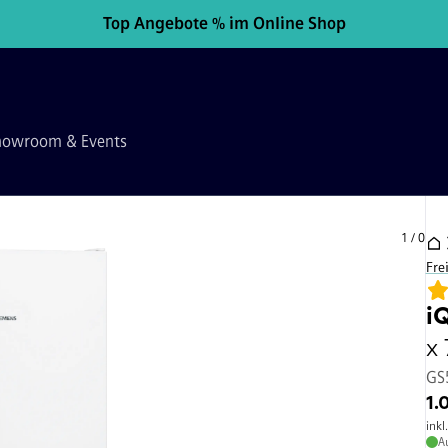
Top Angebote % im Online Shop
howroom & Events
1
/
0
Fre
i
x
GS
1.
inkl
A