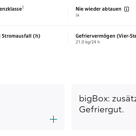
Fußnote 1: Auf einer Energieeffizienzklassen-Skala von A bis G
1
ienzklasse
Nie wieder abtauen
Ja
 Stromausfall (h)
Gefriervermögen (Vier-St
21.0 kg/24 h
(EU 2017/1369)
bigBox: zusätz
Gefriergut.