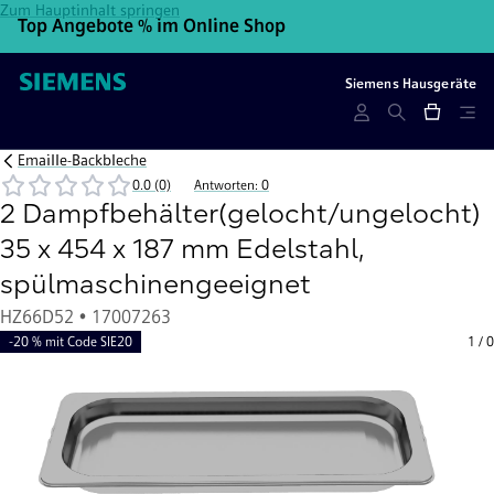
Zum Hauptinhalt springen
Top Angebote % im Online Shop
10
Siemens Hausgeräte
Emaille-Backbleche
0.0 (0)
Antworten: 0
2 Dampfbehälter(gelocht/ungelocht)
35 x 454 x 187 mm Edelstahl,
spülmaschinengeeignet
HZ66D52 • 17007263
-20 % mit Code SIE20
1
/
0