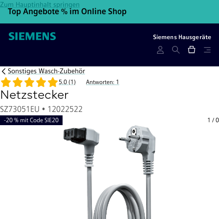
Zum Hauptinhalt springen
Top Angebote % im Online Shop
10
Siemens Hausgeräte
Sonstiges Wasch-Zubehör
5.0 (1)
Antworten: 1
Netzstecker
SZ73051EU • 12022522
-20 % mit Code SIE20
1
/
0