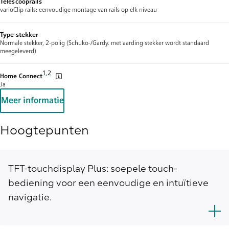
Telescooprails
varioClip rails: eenvoudige montage van rails op elk niveau
Type stekker
Normale stekker, 2-polig (Schuko-/Gardy. met aarding stekker wordt standaard
meegeleverd)
Voetnoot 1: Van tijd tot tijd bieden we updates om de functionalite
1
,
,
Voetnoot 2: Sommige van de weergegeven functies zijn alleen toe
2
Home Connect
Ja
Meer informatie
Hoogtepunten
TFT-touchdisplay Plus: soepele touch-
bediening voor een eenvoudige en intuïtieve
navigatie.