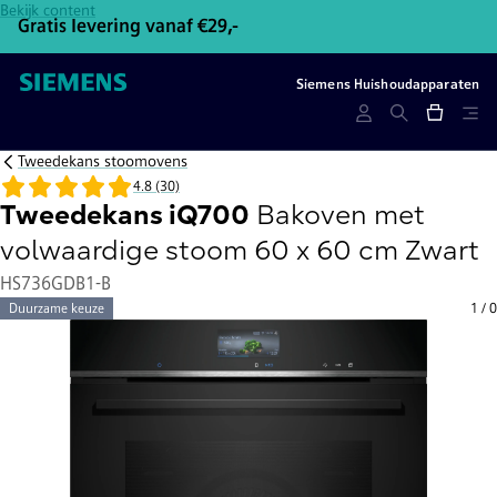
Bekijk content
Gratis levering vanaf €29,-
Gr
Siemens Huishoudapparaten
Tweedekans stoomovens
4.8 (30)
Tweedekans iQ700
Bakoven met
volwaardige stoom 60 x 60 cm Zwart
HS736GDB1-B
Duurzame keuze
1
/
0