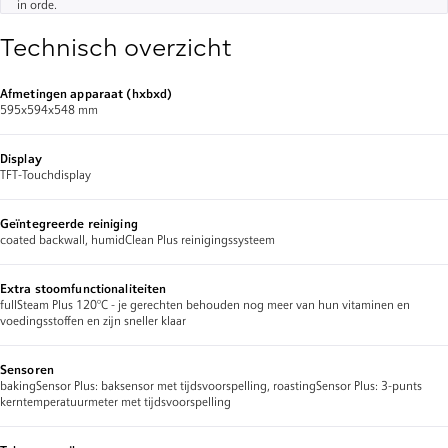
in orde.
Technisch overzicht
Afmetingen apparaat (hxbxd)
595x594x548 mm
Display
TFT-Touchdisplay
Geïntegreerde reiniging
coated backwall, humidClean Plus reinigingssysteem
Extra stoomfunctionaliteiten
fullSteam Plus 120°C - je gerechten behouden nog meer van hun vitaminen en
voedingsstoffen en zijn sneller klaar
Sensoren
bakingSensor Plus: baksensor met tijdsvoorspelling, roastingSensor Plus: 3-punts
kerntemperatuurmeter met tijdsvoorspelling