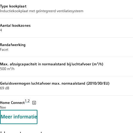
Type kookplaat
Inductiekookplaat met geïntegreerd ventilatiesysteem
Aantal kookzones
4
Randafwerking
Facet
Max. afzuigcapaciteit in normaalstand bij luchtafvoer (m³/h)
500 m³/h
Geluidsvermogen luchtafvoer max. normaalstand (2010/30/EU)
69 dB
Voetnoot 1: Van tijd tot tijd bieden we updates om de functionalite
1
,
,
Voetnoot 2: Sommige van de weergegeven functies zijn alleen toe
2
Home Connect
Nee
Meer informatie