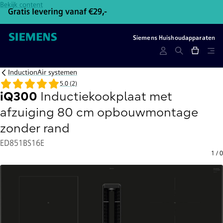
Bekijk content
Gratis levering vanaf €29,-
Gr
Siemens Huishoudapparaten
InductionAir systemen
5.0 (2)
iQ300
Inductiekookplaat met
afzuiging 80 cm opbouwmontage
zonder rand
ED851BS16E
1
/
0