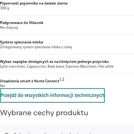
Pojemność pojemnika na świeże ziarna
300 g
Podgrzewacz do filiżanek
Nie dotyczy
System spieniania mleka
Zintegrowany system spieniania mleka z rurką
Wykaz napojów dostępnych za naciśnięciem jednego przycisku
Latte macchiato, Cappuccino, Biała kawa, Espresso Macchiato, Flat white
Przypis 1: Od czasu do czasu udostępniamy aktu
1
,
,
Przypis 2: Dostęp do niektórych wyświetlany
2
Urządzenia smart z Home Connect
Nie
Przejdź do wszystkich informacji technicznych
Wybrane cechy produktu