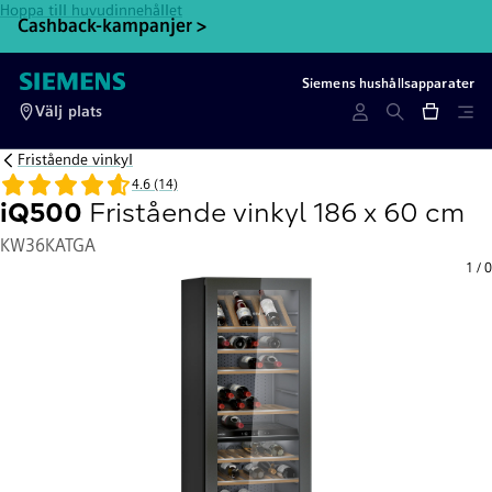
Hoppa till huvudinnehållet
Cashback-kampanjer >
Bl
Siemens hushållsapparater
Välj plats
Fristående vinkyl
4.6 (14)
iQ500
Fristående vinkyl 186 x 60 cm
KW36KATGA
1
/
0