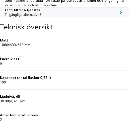
Som medlem får du alltid 10% rabatt på reservdelar, tillbehör och rengöring när
du är inloggad och handlar online.
Lägg till dina tjänster
Tillgängliga alternativ (3)
Teknisk översikt
Mått
1860x600x610 mm
Fotnot 1: Energiklass på en skala från A till G
1
Energiklass
G
Kapacitet (antal flaskor 0,75 l)
199
Ljudnivå, dB
38 dB(A) re 1pW
Antal temperaturzoner
2