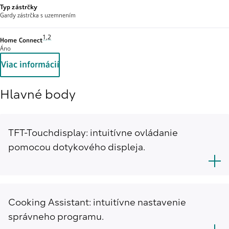
Typ zástrčky
Gardy zástrčka s uzemnením
Poznámka pod čiarou 1: Čas od času poskytujeme aktualizácie pre zach
1
,
,
Poznámka pod čiarou 2: Niektoré zo zobrazených funkcií sú k disp
2
Home Connect
Áno
Viac informácií
Hlavné body
TFT-Touchdisplay: intuitívne ovládanie
pomocou dotykového displeja.
Cooking Assistant: intuitívne nastavenie
správneho programu.