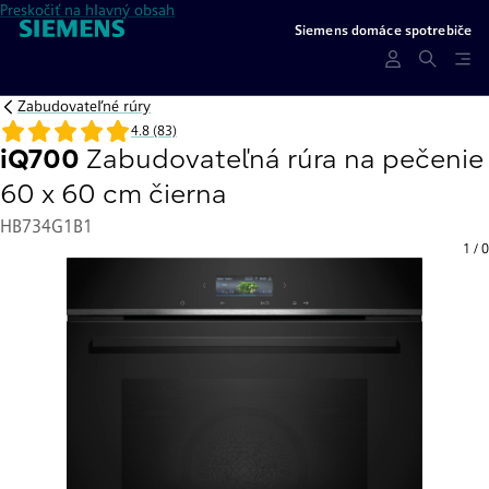
Preskočiť na hlavný obsah
Siemens domáce spotrebiče
Zabudovateľné rúry
4.8 (83)
iQ700
Zabudovateľná rúra na pečenie
60 x 60 cm čierna
HB734G1B1
1
/
0