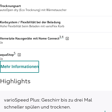
Trocknungsart
autoOpen dry (Eco Trocknung) mit Wärmetauscher
Korbsystem / Flexibilität bei der Beladung
Hohe Flexibilität beim Beladen mit varioFlex Korb
Fußnote 3: Wir stellen von Zeit zu Zeit
3
,
,
Fußnote 4: Einige der gezeigten Fun
4
Vernetzte Hausgeräte mit Home Connect
Ja
Fußnote 5: Garantiebedingungen findest du unter https://www.siemens-h
5
aquaStop
Ja
Mehr Informationen
Highlights
varioSpeed Plus: Geschirr bis zu drei Mal
schneller spülen und trocknen.