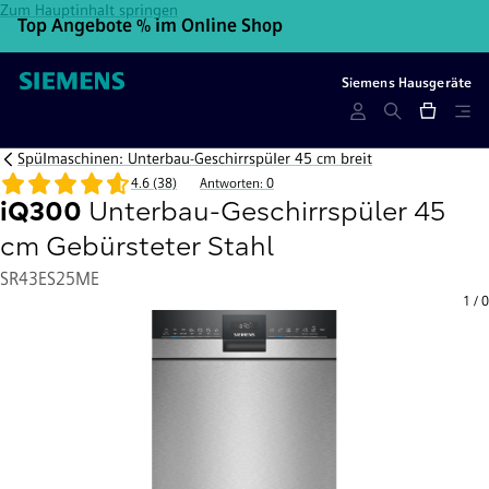
Zum Hauptinhalt springen
Top Angebote % im Online Shop
10
Siemens Hausgeräte
Spülmaschinen: Unterbau-Geschirrspüler 45 cm breit
4.6 (38)
Antworten: 0
iQ300
Unterbau-Geschirrspüler 45
cm Gebürsteter Stahl
SR43ES25ME
1
/
0