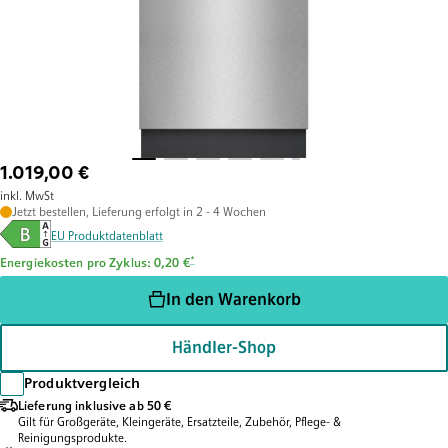
1.019,00 €
inkl. MwSt
Jetzt bestellen, Lieferung erfolgt in 2 - 4 Wochen
EU Produktdatenblatt
Fußnote *: Schätzung basierend auf durchschnittlichem Verb
*
Energiekosten pro Zyklus: 0,20 €
In den Warenkorb
Händler-Shop
Produktvergleich
Lieferung inklusive ab 50 €
Gilt für Großgeräte, Kleingeräte, Ersatzteile, Zubehör, Pflege- &
Reinigungsprodukte.