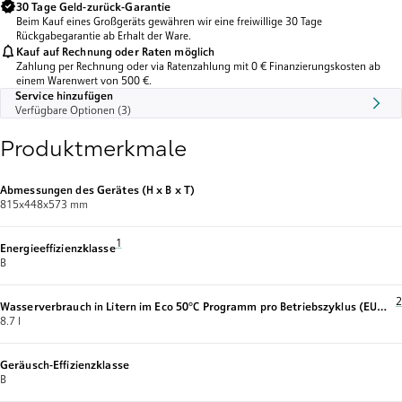
30 Tage Geld-zurück-Garantie
Beim Kauf eines Großgeräts gewähren wir eine freiwillige 30 Tage
Rückgabegarantie ab Erhalt der Ware.
Kauf auf Rechnung oder Raten möglich
Zahlung per Rechnung oder via Ratenzahlung mit 0 € Finanzierungskosten ab
einem Warenwert von 500 €.
Service hinzufügen
Verfügbare Optionen (3)
Produktmerkmale
Abmessungen des Gerätes (H x B x T)
815x448x573 mm
Fußnote 1: Auf einer Energieeffizienzklassen-Skala von A bis 
1
Energieeffizienzklasse
B
F
2
Wasserverbrauch in Litern im Eco 50°C Programm pro Betriebszyklus (EU
2017/1369)
8.7 l
Geräusch-Effizienzklasse
B