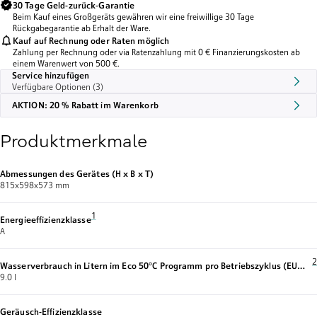
30 Tage Geld-zurück-Garantie
Beim Kauf eines Großgeräts gewähren wir eine freiwillige 30 Tage
Rückgabegarantie ab Erhalt der Ware.
Kauf auf Rechnung oder Raten möglich
Zahlung per Rechnung oder via Ratenzahlung mit 0 € Finanzierungskosten ab
einem Warenwert von 500 €.
Service hinzufügen
Verfügbare Optionen (3)
AKTION: 20 % Rabatt im Warenkorb
Produktmerkmale
Abmessungen des Gerätes (H x B x T)
815x598x573 mm
Fußnote 1: Auf einer Energieeffizienzklassen-Skala von A bis 
1
Energieeffizienzklasse
A
F
2
Wasserverbrauch in Litern im Eco 50°C Programm pro Betriebszyklus (EU
2017/1369)
9.0 l
Geräusch-Effizienzklasse