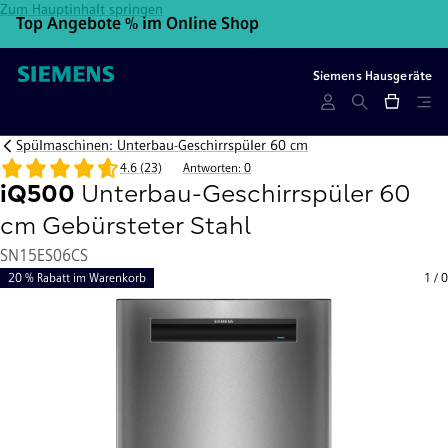
Zum Hauptinhalt springen
Top Angebote % im Online Shop
10
Siemens Hausgeräte
Spülmaschinen: Unterbau-Geschirrspüler 60 cm
4.6 (23)
Antworten: 0
iQ500
Unterbau-Geschirrspüler 60
cm Gebürsteter Stahl
SN15ES06CS
20 % Rabatt im Warenkorb
1
/
0