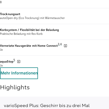
B
Trocknungsart
autoOpen dry (Eco Trocknung) mit Wärmetauscher
Korbsystem / Flexibilität bei der Beladung
Praktische Beladung mit flex Korb
Fußnote 3: Wir stellen von Zeit zu Zeit
3
,
,
Fußnote 4: Einige der gezeigten Fun
4
Vernetzte Hausgeräte mit Home Connect
Ja
Fußnote 5: Garantiebedingungen findest du unter https://www.siemens-h
5
aquaStop
Ja
Mehr Informationen
Highlights
varioSpeed Plus: Geschirr bis zu drei Mal