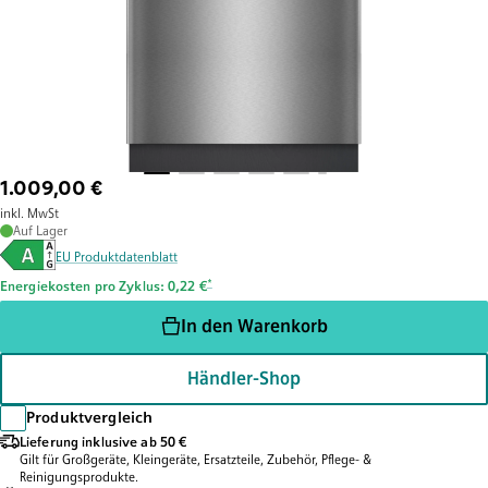
1.009,00 €
inkl. MwSt
Auf Lager
EU Produktdatenblatt
Fußnote *: Schätzung basierend auf durchschnittlichem Verb
*
Energiekosten pro Zyklus: 0,22 €
In den Warenkorb
Händler-Shop
Produktvergleich
Lieferung inklusive ab 50 €
Gilt für Großgeräte, Kleingeräte, Ersatzteile, Zubehör, Pflege- &
Reinigungsprodukte.