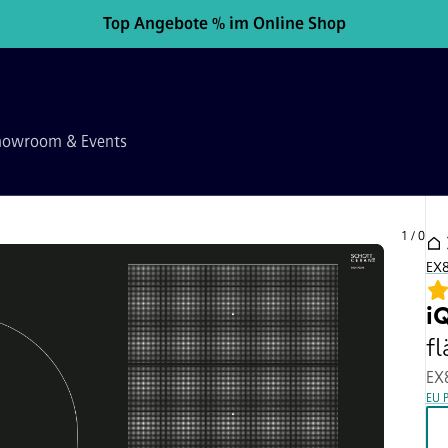
Top Angebote % im Online Shop
howroom & Events
1
/
0
EX
i
f
EX
EU 