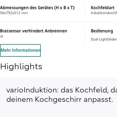
Abmessungen des Gerätes (H x B x T)
Kochfeldart
56x792x512 mm
Induktionskochf
Bratsensor verhindert Anbrennen
Bedienung
Ja
Dual LightSlide
Mehr Informationen
Highlights
varioInduktion: das Kochfeld, d
deinem Kochgeschirr anpasst.