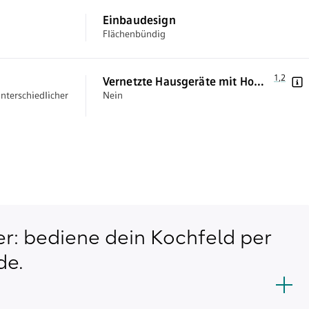
Einbaudesign
Flächenbündig
Fußnote 1
1
,
,
Fußnote
2
Vernetzte Hausgeräte mit Home
nterschiedlicher
Nein
Connect
der: bediene dein Kochfeld per
de.