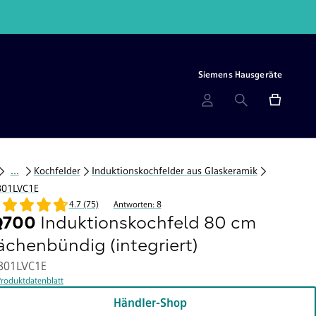
Siemens Hausgeräte
...
Kochfelder
Induktionskochfelder aus Glaskeramik
801LVC1E
4.7 (75)
Antworten: 8
Q700
Induktionskochfeld 80 cm
lächenbündig (integriert)
801LVC1E
Produktdatenblatt
Händler-Shop