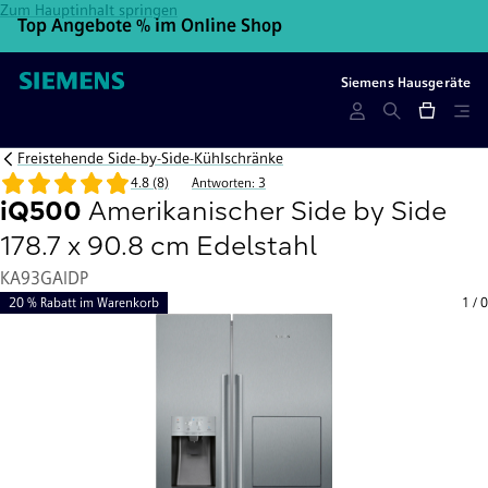
Zum Hauptinhalt springen
Top Angebote % im Online Shop
10
Siemens Hausgeräte
Freistehende Side-by-Side-Kühlschränke
4.8 (8)
Antworten: 3
iQ500
Amerikanischer Side by Side
178.7 x 90.8 cm Edelstahl
KA93GAIDP
20 % Rabatt im Warenkorb
1
/
0