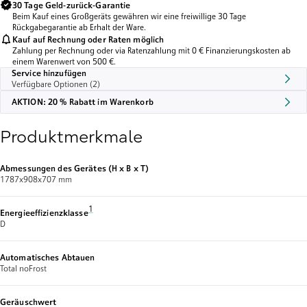
30 Tage Geld-zurück-Garantie
Beim Kauf eines Großgeräts gewähren wir eine freiwillige 30 Tage
Rückgabegarantie ab Erhalt der Ware.
Kauf auf Rechnung oder Raten möglich
Zahlung per Rechnung oder via Ratenzahlung mit 0 € Finanzierungskosten ab
einem Warenwert von 500 €.
Service hinzufügen
Verfügbare Optionen (2)
AKTION: 20 % Rabatt im Warenkorb
Produktmerkmale
Abmessungen des Gerätes (H x B x T)
1787x908x707 mm
Fußnote 1: Auf einer Energieeffizienzklassen-Skala von A bis 
1
Energieeffizienzklasse
D
Automatisches Abtauen
Total noFrost
Geräuschwert