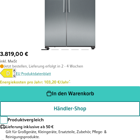
3.819,00 €
inkl. MwSt
Jetzt bestellen, Lieferung erfolgt in 2 - 4 Wochen
EU Produktdatenblatt
Fußnote *: Schätzung basierend auf durchschnittlich
*
Energiekosten pro Jahr: 103,20 €/Jahr
In den Warenkorb
Händler-Shop
Produktvergleich
Lieferung inklusive ab 50 €
Gilt für Großgeräte, Kleingeräte, Ersatzteile, Zubehör, Pflege- &
Reinigungsprodukte.