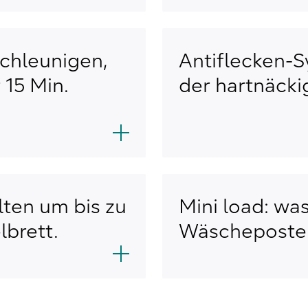
chleunigen,
Antiflecken-S
 15 Min.
der hartnäcki
lten um bis zu
Mini load: was
lbrett.
Wäscheposten