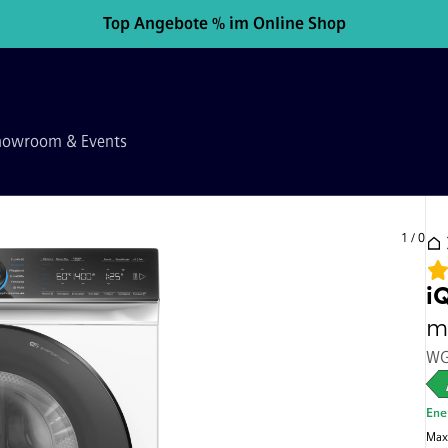
Top Angebote % im Online Shop
howroom & Events
1
/
0
i
m
WG
Ene
Max