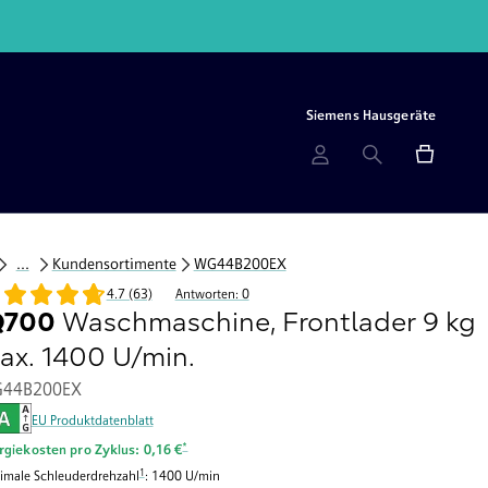
Siemens Hausgeräte
...
Kundensortimente
WG44B200EX
4.7 (63)
Antworten: 0
Q700
Waschmaschine, Frontlader 9 kg
ax. 1400 U/min.
44B200EX
EU Produktdatenblatt
Fußnote *: Schätzung basierend auf durchschnittlichem Verbrauch
*
rgiekosten pro Zyklus: 0,16 €
Fußnote 1: Die maximale Schleuderdrehzahl wird im Fall von Wäscheunwuchten a
1
imale Schleuderdrehzahl
: 1400 U/min