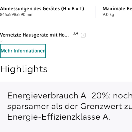
Abmessungen des Gerätes (H x B x T)
Maximale B
845x598x590 mm
9.0 kg
Fußnote 3: Wir stellen von Zeit zu Ze
3
,
,
Fußnote 4: Einige der gezeigten F
4
Vernetzte Hausgeräte mit Home
Ja
Connect
Mehr Informationen
Highlights
Energieverbrauch A -20%: noc
sparsamer als der Grenzwert z
Energie-Effizienzklasse A.