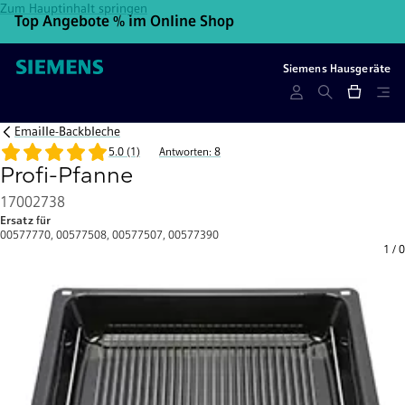
Zum Hauptinhalt springen
Top Angebote % im Online Shop
10
Siemens Hausgeräte
Emaille-Backbleche
5.0 (1)
Antworten: 8
Profi-Pfanne
17002738
Ersatz für
00577770, 00577508, 00577507, 00577390
1
/
0