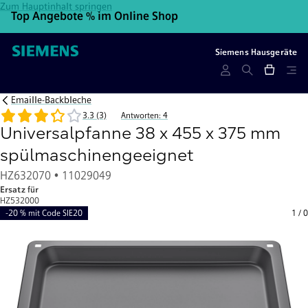
Zum Hauptinhalt springen
Top Angebote % im Online Shop
10
Siemens Hausgeräte
Emaille-Backbleche
3.3 (3)
Antworten: 4
Universalpfanne 38 x 455 x 375 mm
spülmaschinengeeignet
HZ632070 • 11029049
Ersatz für
HZ532000
-20 % mit Code SIE20
1
/
0