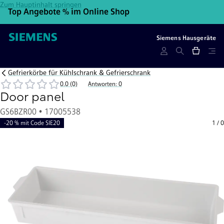
Zum Hauptinhalt springen
Top Angebote % im Online Shop
10
Siemens Hausgeräte
Gefrierkörbe für Kühlschrank & Gefrierschrank
0.0 (0)
Antworten: 0
Door panel
GS6BZR00 • 17005538
-20 % mit Code SIE20
1
/
0