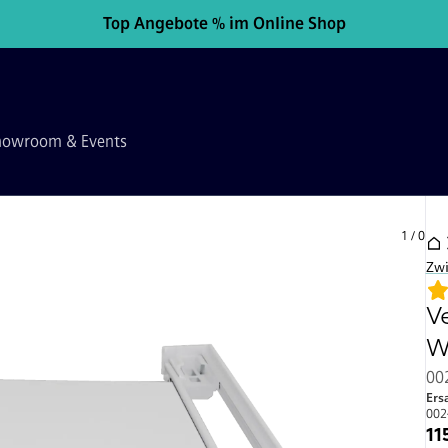
Top Angebote % im Online Shop
howroom & Events
1
/
0
Zwi
V
W
00
Ers
002
11