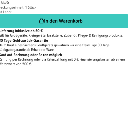
. MwSt
ackungseinheit: 1 Stück
uf Lager
In den Warenkorb
Lieferung inklusive ab 50 €
Gilt für Großgeräte, Kleingeräte, Ersatzteile, Zubehör, Pflege- & Reinigungsprodukte.
30 Tage Geld-zurück-Garantie
Beim Kauf eines Siemens Großgeräts gewähren wir eine freiwillige 30 Tage
Rückgabegarantie ab Erhalt der Ware.
Kauf auf Rechnung oder Raten möglich
Zahlung per Rechnung oder via Ratenzahlung mit 0 € Finanzierungskosten ab einem
Warenwert von 500 €.