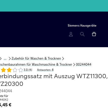
Siemens Hausgeräte
...
Zubehör für Waschen & Trocknen
schenbaurahmen für Waschmaschine & Trockner
00244044
3.0 (4)
Antworten: 8
erbindungssatz mit Auszug WTZ11300,
Z20300
244044
atz für
44042
5,45 €