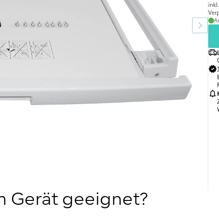
inkl
Verp
A
in Gerät geeignet?